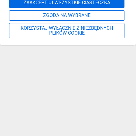
Zgłoś
ZAAKCEPTUJ WSZYSTKIE CIASTECZKA
ZGODA NA WYBRANE
KORZYSTAJ WYŁĄCZNIE Z NIEZBĘDNYCH
PLIKÓW COOKIE
Szukaj
Moje konto
Start
Więcej
Zapisz się, aby otrzymać informacje o nowościach,
promocjach i wyprzedażach
Podaj adres e-mail