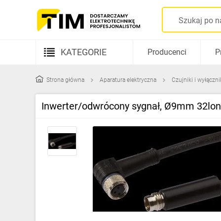
KATEGORIE
Producenci
P
Aparatura elektryczna
Strona główna
Aparatura elektryczna
Czujniki i wyłączn
Kable i przewody
Inwerter/odwrócony sygnał, Ø9mm 32lon
Rozdzielnice i obudowy
Elementy prowadzenia kabli
Fotowoltaika
Gniazda i łączniki
Źródła światła
Oprawy oświetleniowe