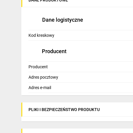
IT, GSM
Odzież ochronna i BHP
Dane logistyczne
Inne
Kod kreskowy
Budowa i Remont
Producent
Elektronika
Smart home
Producent
Elektromobilność
Adres pocztowy
Energetyka wiatrowa
Adres e-mail
Telewizja naziemna i satelitarna
PLIKI I BEZPIECZEŃSTWO PRODUKTU
Wentylacja i rekuperacja