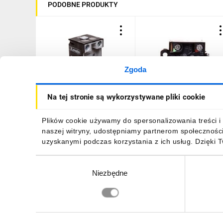
PODOBNE PRODUKTY
Zgoda
Zestyki do wyłączników
Styk pomocniczy 1Z 1R
Na tej stronie są wykorzystywane pliki cookie
krańcowych serii K..., 1Z 1R
migowy do 1 lub 2-
zestyki migowe KXBS11
krokowego wyłącznika
nożnego XPE XE2SP4151
54,91 zł
brutto
94,06 zł
brutto
Plików cookie używamy do spersonalizowania treści i 
naszej witryny, udostępniamy partnerom społecznośc
uzyskanymi podczas korzystania z ich usług. Dzięki 
Wybór
Niezbędne
zgody
DO KOSZYKA
DO KOSZYKA