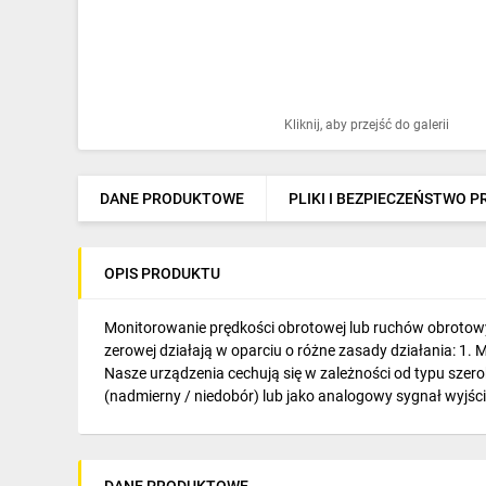
Ochrona odgromowa
Pompy ciepła
Osprzęt łączeniowy
Kliknij, aby przejść do galerii
Ogrzewanie
Elektronarzędzia i mierniki
DANE PRODUKTOWE
PLIKI I BEZPIECZEŃSTWO 
Domofony i dzwonki
OPIS PRODUKTU
Alarmy, monitoring, komunikacja
Napędy elektryczne
Monitorowanie prędkości obrotowej lub ruchów obrotowyc
zerowej działają w oparciu o różne zasady działania: 
Pneumatyka
Nasze urządzenia cechują się w zależności od typu szero
(nadmierny / niedobór) lub jako analogowy sygnał wyjś
Dom i ogród
Klimatyzacja
DANE PRODUKTOWE