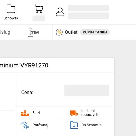
Zaloguj się / Załóż konto
i odkryj
Schowek
Usług
luminium VYR91270
Cena:
do 4 dni
5 szt.
roboczych
Porównaj
Do Schowka