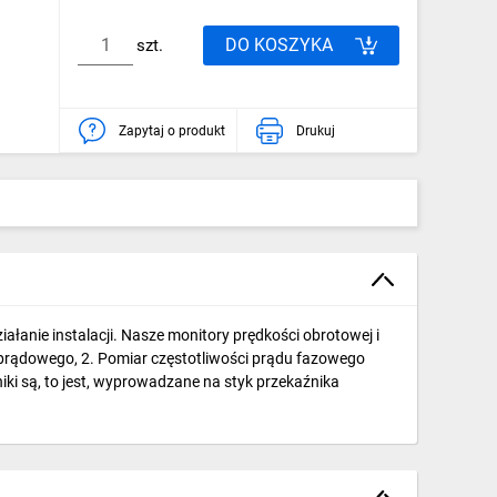
DO KOSZYKA
szt.
Zapytaj o produkt
Drukuj
łanie instalacji. Nasze monitory prędkości obrotowej i
 prądowego, 2. Pomiar częstotliwości prądu fazowego
ki są, to jest, wyprowadzane na styk przekaźnika