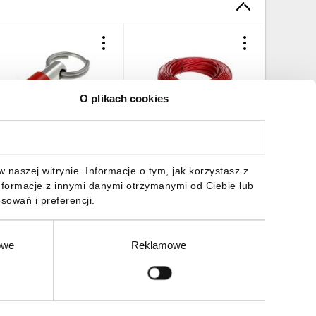
O plikach cookies
cho do linki FAST line VF
Linka stalowa 5mm
Przetwor
AF-MR5
L=100m P33036
wejście 0
20mA zas
AC/DC za
9,00 zł
brutto
1230,07 zł
brutto
768,75 
naszej witrynie. Informacje o tym, jak korzystasz z
nierozłą
nformacje z innymi danymi otrzymanymi od Ciebie lub
atestu K
sowań i preferencji.
owe
Reklamowe
DO KOSZYKA
DO KOSZYKA
DO
Zgłoś