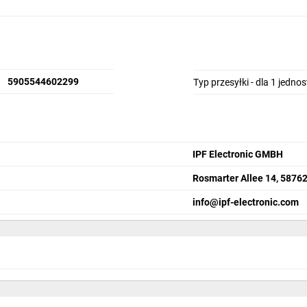
5905544602299
Typ przesyłki - dla 1 jedno
IPF Electronic GMBH
Rosmarter Allee 14, 58762
info@ipf-electronic.com