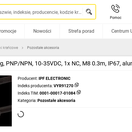
Szukaj po nazwie, indeksie, producencie, kodzie kreskowym...
Pomoc
romocje
Nowości
Strefa porad
Centrum 
iki krańcowe
Pozostałe akcesoria
g, PNP/NPN, 10‑35VDC, 1x NC, M8 0.3m, IP67, a
Producent:
IPF ELECTRONIC
Indeks producenta:
VYR91270
Indeks TIM:
0001-00017-01084
Kategoria:
Pozostałe akcesoria