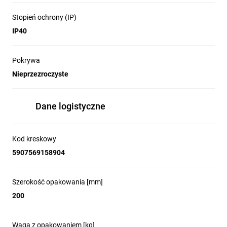
Stopień ochrony (IP)
IP40
Pokrywa
Nieprzezroczyste
Dane logistyczne
Kod kreskowy
5907569158904
Szerokość opakowania [mm]
200
Waga z opakowaniem [kg]