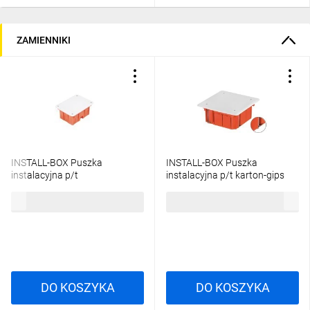
ZAMIENNIKI
INSTALL-BOX Puszka
INSTALL-BOX Puszka
instalacyjna p/t
instalacyjna p/t karton-gips
130x100x70mm ceglasta
95x95x50mm 0261-00
7,42 zł
brutto
12,94 zł
brutto
0263-01
DO KOSZYKA
DO KOSZYKA