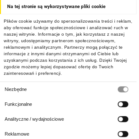
Na tej stronie są wykorzystywane pliki cookie
Dla kupujących
Plików cookie używamy do spersonalizowania treści i reklam,
aby oferować funkcje społecznościowe i analizować ruch w
Informacje
naszej witrynie. Informacje o tym, jak korzystasz z naszej
witryny, udostępniamy partnerom społecznościowym,
reklamowym i analitycznym. Partnerzy mogą połączyć te
Pobierz naszą aplikację mobilną:
informacje z innymi danymi otrzymanymi od Ciebie lub
uzyskanymi podczas korzystania z ich usług. Dzięki Twojej
zgodzie możemy lepiej dopasować ofertę do Twoich
zainteresowań i preferencji.
Wybór
Niezbędne
zgody
Funkcjonalne
Analityczne / wydajnościowe
Reklamowe
Biuro Obsługi Klienta: