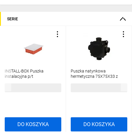
SERIE
INSTALL-BOX Puszka
Puszka natynkowa
instalacyjna p/t
hermetyczna 75X75X33 z
264x177x76mm ceglasta
wkładem 5x4/IP67/PG16
25,41 zł
brutto
18,20 zł
brutto
0265-01
czarny 0298-09
DO KOSZYKA
DO KOSZYKA