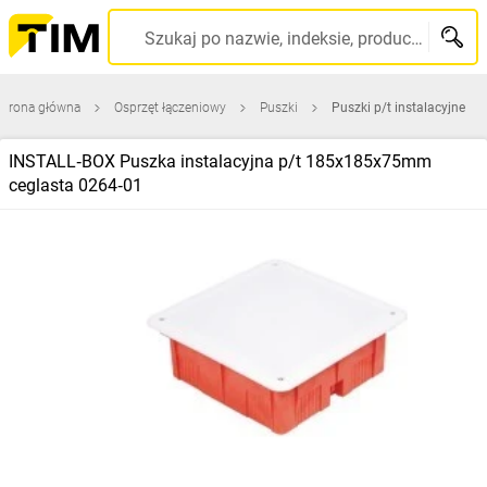
Szukaj po nazwie, indeksie, producencie, kodzie kreskowym...
Strona główna
Osprzęt łączeniowy
Puszki
Puszki p/t instalacyjne
INSTALL‑BOX Puszka instalacyjna p/t 185x185x75mm
ceglasta 0264‑01