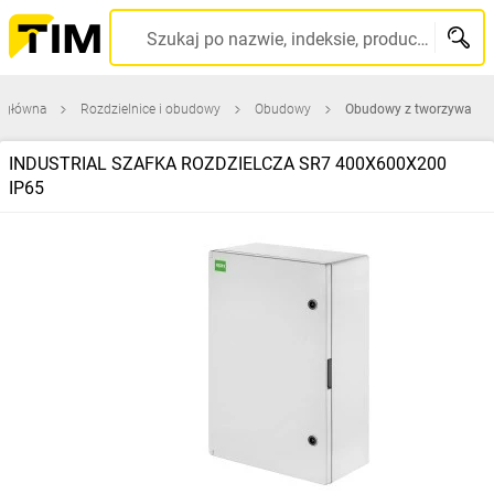
Szukaj po nazwie, indeksie, producencie, kodzie kreskowym...
a główna
Rozdzielnice i obudowy
Obudowy
Obudowy z tworzywa
INDUSTRIAL SZAFKA ROZDZIELCZA SR7 400X600X200
IP65