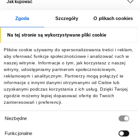
Jak kupować
Zgoda
Szczegóły
O plikach cookies
O firmie
Na tej stronie są wykorzystywane pliki cookie
Dla kupujących
Plików cookie używamy do spersonalizowania treści i reklam,
aby oferować funkcje społecznościowe i analizować ruch w
Informacje
naszej witrynie. Informacje o tym, jak korzystasz z naszej
witryny, udostępniamy partnerom społecznościowym,
reklamowym i analitycznym. Partnerzy mogą połączyć te
Pobierz naszą aplikację mobilną:
informacje z innymi danymi otrzymanymi od Ciebie lub
uzyskanymi podczas korzystania z ich usług. Dzięki Twojej
zgodzie możemy lepiej dopasować ofertę do Twoich
zainteresowań i preferencji.
Wybór
Niezbędne
zgody
Funkcjonalne