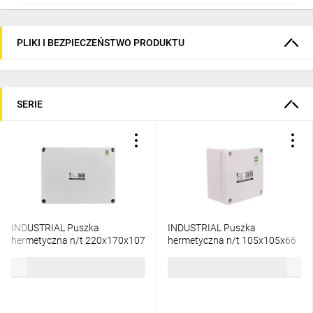
PLIKI I BEZPIECZEŃSTWO PRODUKTU
SERIE
INDUSTRIAL Puszka
INDUSTRIAL Puszka
hermetyczna n/t 220x170x107
hermetyczna n/t 105x105x66
IP65 szara 2717-00
IP65 szara 2701-00
38,51 zł
brutto
12,47 zł
brutto