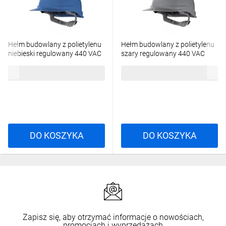
Hełm budowlany z polietylenu
Hełm budowlany z polietylenu
niebieski regulowany 440 VAC
szary regulowany 440 VAC
ZIRC1BL
ZIRC1GR
21,01 zł
brutto
21,01 zł
brutto
DO KOSZYKA
DO KOSZYKA
Zapisz się, aby otrzymać informacje o nowościach,
promocjach i wyprzedażach