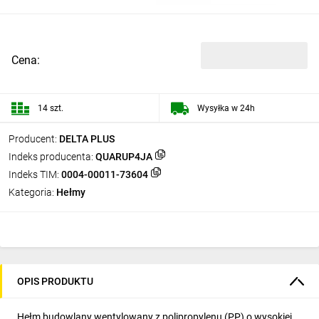
Cena:
14 szt.
Wysyłka w 24h
Producent:
DELTA PLUS
Indeks producenta:
QUARUP4JA
Indeks TIM:
0004-00011-73604
Kategoria:
Hełmy
OPIS PRODUKTU
Hełm budowlany wentylowany z polipropylenu (PP) o wysokiej