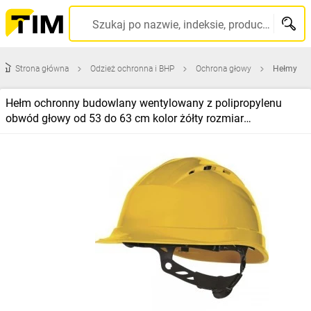
Szukaj po nazwie, indeksie, producencie, kodzie kreskowym...
Strona główna
Odzież ochronna i BHP
Ochrona głowy
Hełmy
Hełm ochronny budowlany wentylowany z polipropylenu
obwód głowy od 53 do 63 cm kolor żółty rozmiar
REGULOWANY TETE QUARUP4JA