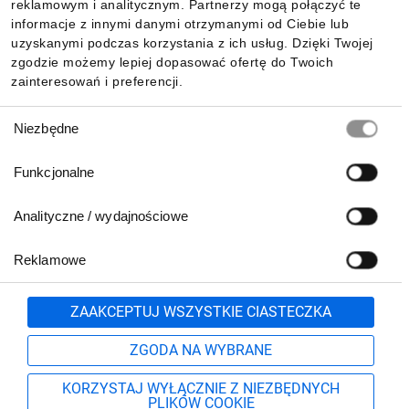
reklamowym i analitycznym. Partnerzy mogą połączyć te
Pobierz naszą aplikację mobilną:
informacje z innymi danymi otrzymanymi od Ciebie lub
uzyskanymi podczas korzystania z ich usług. Dzięki Twojej
zgodzie możemy lepiej dopasować ofertę do Twoich
zainteresowań i preferencji.
Wybór
Niezbędne
zgody
Funkcjonalne
Analityczne / wydajnościowe
Reklamowe
Biuro Obsługi Klienta:
lub
801 500 700
71 37 61 600
Zgłoś
ZAAKCEPTUJ WSZYSTKIE CIASTECZKA
pn.-pt. 8:00-16:00
Formularz kontaktowy
ZGODA NA WYBRANE
KORZYSTAJ WYŁĄCZNIE Z NIEZBĘDNYCH
PLIKÓW COOKIE