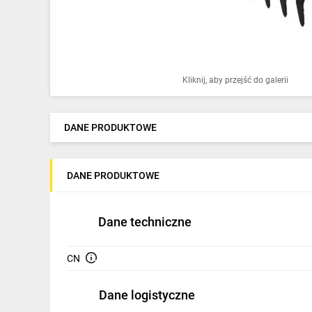
Ochrona odgromowa
Pompy ciepła
Osprzęt łączeniowy
Kliknij, aby przejść do galerii
Ogrzewanie
Elektronarzędzia i mierniki
DANE PRODUKTOWE
Domofony i dzwonki
DANE PRODUKTOWE
Alarmy, monitoring, komunikacja
Napędy elektryczne
Dane techniczne
Pneumatyka
CN
Dom i ogród
Dane logistyczne
Klimatyzacja