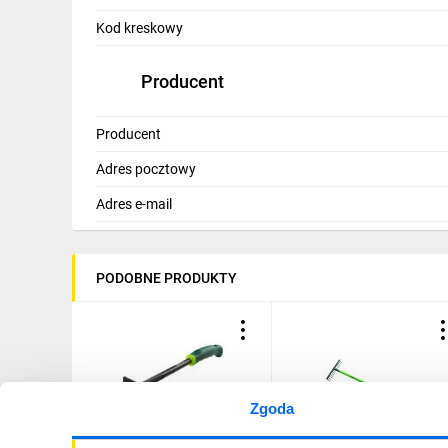
IT, GSM
Kod kreskowy
Odzież ochronna i BHP
Producent
Inne
Producent
Budowa i Remont
Adres pocztowy
Elektronika
Adres e-mail
Smart home
Elektromobilność
PODOBNE PRODUKTY
Energetyka wiatrowa
Telewizja naziemna i satelitarna
Wentylacja i rekuperacja
Zgoda