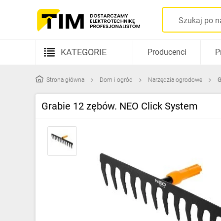
KATEGORIE
Producenci
P
Aparatura elektryczna
Strona główna
Dom i ogród
Narzędzia ogrodowe
G
Kable i przewody
Grabie 12 zębów. NEO Click System
Rozdzielnice i obudowy
Elementy prowadzenia kabli
Fotowoltaika
Gniazda i łączniki
Źródła światła
Oprawy oświetleniowe