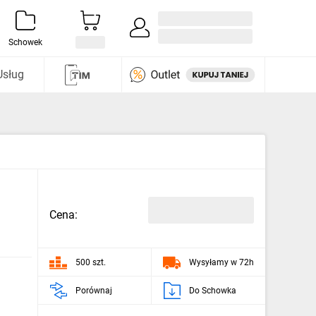
Zaloguj się / Załóż konto
i odkryj
Schowek
Usług
Cena:
500 szt.
Wysyłamy w 72h
Porównaj
Do Schowka