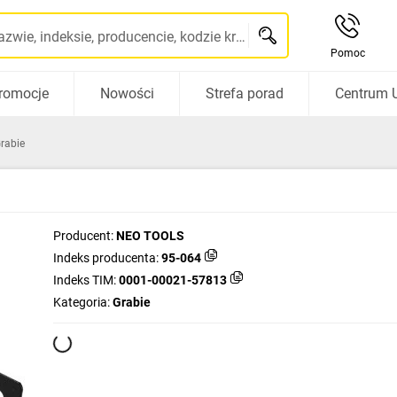
Szukaj po nazwie, indeksie, producencie, kodzie kreskowym...
Pomoc
romocje
Nowości
Strefa porad
Centrum 
rabie
Producent:
NEO TOOLS
Indeks producenta:
95-064
Indeks TIM:
0001-00021-57813
Kategoria:
Grabie