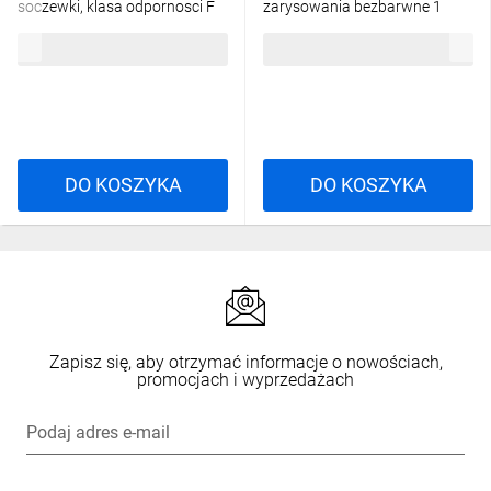
soczewki, klasa odpornosci F
zarysowania bezbarwne 1
para 4932478763
8,12 zł
brutto
73,43 zł
brutto
DO KOSZYKA
DO KOSZYKA
Zapisz się, aby otrzymać informacje o nowościach,
promocjach i wyprzedażach
Podaj adres e-mail