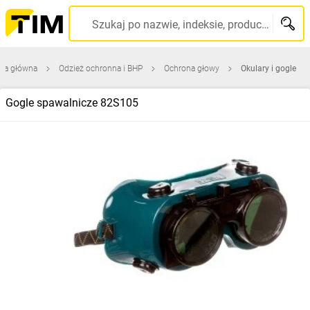
Szukaj po nazwie, indeksie, producencie, kodzie kreskowym...
ona główna
Odzież ochronna i BHP
Ochrona głowy
Okulary i gogle
Gogle spawalnicze 82S105