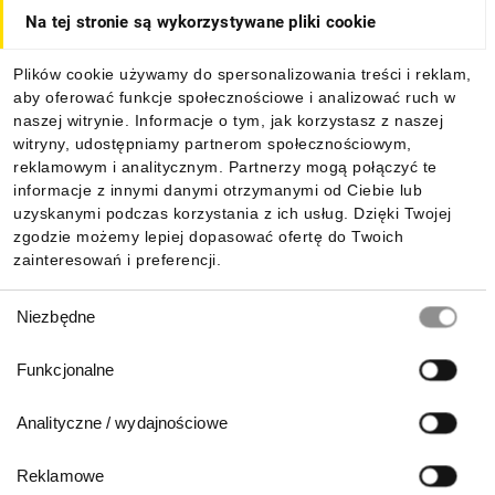
Na tej stronie są wykorzystywane pliki cookie
Dla kupujących
Plików cookie używamy do spersonalizowania treści i reklam,
aby oferować funkcje społecznościowe i analizować ruch w
Informacje
naszej witrynie. Informacje o tym, jak korzystasz z naszej
witryny, udostępniamy partnerom społecznościowym,
reklamowym i analitycznym. Partnerzy mogą połączyć te
Pobierz naszą aplikację mobilną:
informacje z innymi danymi otrzymanymi od Ciebie lub
uzyskanymi podczas korzystania z ich usług. Dzięki Twojej
zgodzie możemy lepiej dopasować ofertę do Twoich
zainteresowań i preferencji.
Wybór
Niezbędne
zgody
Funkcjonalne
Analityczne / wydajnościowe
Reklamowe
Biuro Obsługi Klienta: