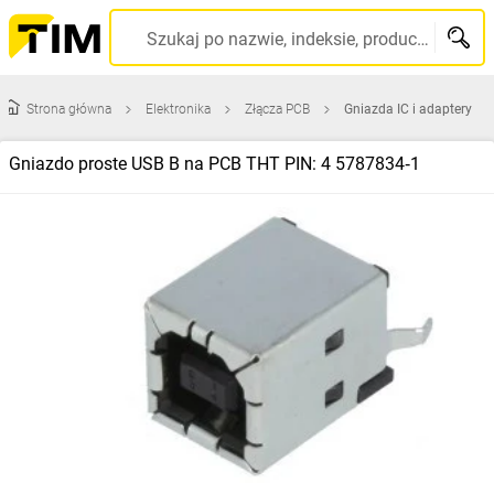
Szukaj po nazwie, indeksie, producencie, kodzie kreskowym...
Strona główna
Elektronika
Złącza PCB
Gniazda IC i adaptery
Gniazdo proste USB B na PCB THT PIN: 4 5787834‑1