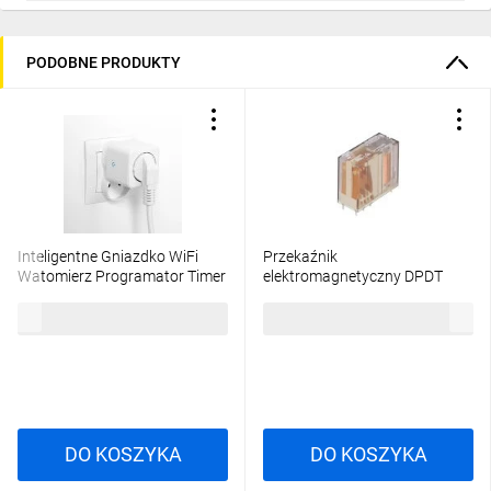
PODOBNE PRODUKTY
Inteligentne Gniazdko WiFi
Przekaźnik
Watomierz Programator Timer
elektromagnetyczny DPDT
TUYA SMART NIVO LUMILED
Ucewki 24VDC 8A/250VAC 6-
38,14 zł
brutto
175,25 zł
brutto
1393234-8
DO KOSZYKA
DO KOSZYKA