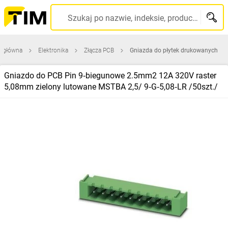
Szukaj po nazwie, indeksie, producencie, kodzie kreskowym...
a główna
Elektronika
Złącza PCB
Gniazda do płytek drukowanych
Gniazdo do PCB Pin 9‑biegunowe 2.5mm2 12A 320V raster
5,08mm zielony lutowane MSTBA 2,5/ 9‑G‑5,08‑LR /50szt./