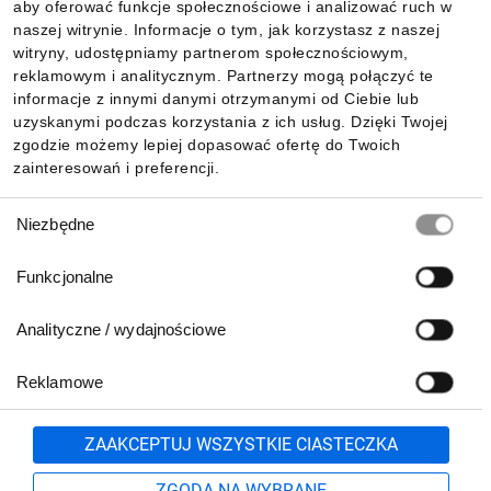
aby oferować funkcje społecznościowe i analizować ruch w
Informacje
naszej witrynie. Informacje o tym, jak korzystasz z naszej
witryny, udostępniamy partnerom społecznościowym,
reklamowym i analitycznym. Partnerzy mogą połączyć te
Pobierz naszą aplikację mobilną:
informacje z innymi danymi otrzymanymi od Ciebie lub
uzyskanymi podczas korzystania z ich usług. Dzięki Twojej
zgodzie możemy lepiej dopasować ofertę do Twoich
zainteresowań i preferencji.
Wybór
Niezbędne
zgody
Funkcjonalne
Analityczne / wydajnościowe
Reklamowe
Biuro Obsługi Klienta:
lub
801 500 700
71 37 61 600
Zgłoś
ZAAKCEPTUJ WSZYSTKIE CIASTECZKA
pn.-pt. 8:00-16:00
Formularz kontaktowy
ZGODA NA WYBRANE