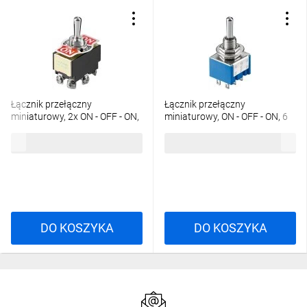
Łącznik przełączny
Łącznik przełączny
miniaturowy, 2x ON - OFF - ON,
miniaturowy, ON - OFF - ON, 6
6 pinów z zaciskami
pinów, niebieska obudowa
6,73 zł
brutto
3,04 zł
brutto
śrubowymi
DO KOSZYKA
DO KOSZYKA