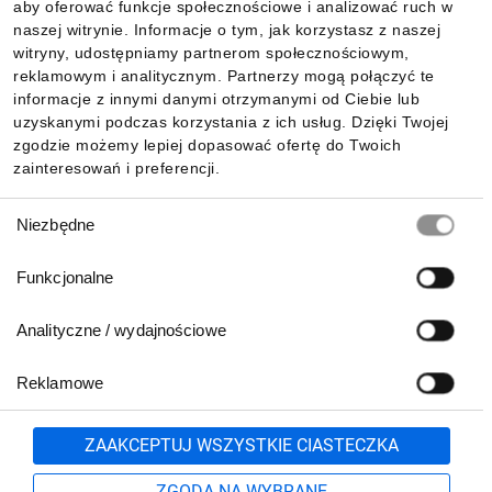
aby oferować funkcje społecznościowe i analizować ruch w
Informacje
naszej witrynie. Informacje o tym, jak korzystasz z naszej
witryny, udostępniamy partnerom społecznościowym,
reklamowym i analitycznym. Partnerzy mogą połączyć te
Pobierz naszą aplikację mobilną:
informacje z innymi danymi otrzymanymi od Ciebie lub
uzyskanymi podczas korzystania z ich usług. Dzięki Twojej
zgodzie możemy lepiej dopasować ofertę do Twoich
zainteresowań i preferencji.
Wybór
Niezbędne
zgody
Funkcjonalne
Analityczne / wydajnościowe
Reklamowe
Biuro Obsługi Klienta:
lub
801 500 700
71 37 61 600
Zgłoś
ZAAKCEPTUJ WSZYSTKIE CIASTECZKA
pn.-pt. 8:00-16:00
Formularz kontaktowy
ZGODA NA WYBRANE