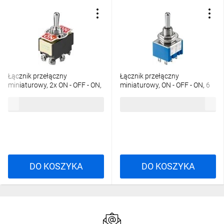
Łącznik przełączny
Łącznik przełączny
miniaturowy, 2x ON - OFF - ON,
miniaturowy, ON - OFF - ON, 6
6 pinów z zaciskami
pinów, niebieska obudowa
6,73 zł
brutto
3,04 zł
brutto
śrubowymi
DO KOSZYKA
DO KOSZYKA