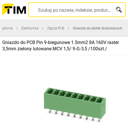
Szukaj po nazwie, indeksie, producencie, kodzie kreskowym...
a główna
Elektronika
Złącza PCB
Gniazda do płytek drukowanych
Gniazdo do PCB Pin 9‑biegunowe 1.5mm2 8A 160V raster
3,5mm zielony lutowane MCV 1,5/ 9‑G‑3,5 /100szt./