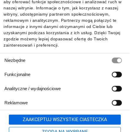
aby oferować funkcje społecznościowe i analizować ruch w
Informacje
naszej witrynie. Informacje o tym, jak korzystasz z naszej
witryny, udostępniamy partnerom społecznościowym,
reklamowym i analitycznym. Partnerzy mogą połączyć te
Pobierz naszą aplikację mobilną:
informacje z innymi danymi otrzymanymi od Ciebie lub
uzyskanymi podczas korzystania z ich usług. Dzięki Twojej
zgodzie możemy lepiej dopasować ofertę do Twoich
zainteresowań i preferencji.
Wybór
Niezbędne
zgody
Funkcjonalne
Analityczne / wydajnościowe
Reklamowe
Biuro Obsługi Klienta:
lub
801 500 700
71 37 61 600
Zgłoś
ZAAKCEPTUJ WSZYSTKIE CIASTECZKA
pn.-pt. 8:00-16:00
Formularz kontaktowy
ZGODA NA WYBRANE