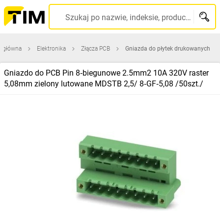
Szukaj po nazwie, indeksie, producencie, kodzie kreskowym...
a główna
Elektronika
Złącza PCB
Gniazda do płytek drukowanych
Gniazdo do PCB Pin 8‑biegunowe 2.5mm2 10A 320V raster
5,08mm zielony lutowane MDSTB 2,5/ 8‑GF‑5,08 /50szt./