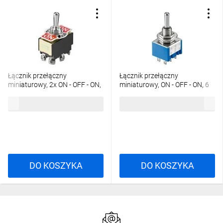
Łącznik przełączny
Łącznik przełączny
miniaturowy, 2x ON - OFF - ON,
miniaturowy, ON - OFF - ON, 6
6 pinów z zaciskami
pinów, niebieska obudowa
6,73 zł
brutto
3,04 zł
brutto
śrubowymi
DO KOSZYKA
DO KOSZYKA