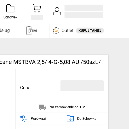
Zaloguj się / Załóż konto
i odkryj
Schowek
Usług
cane MSTBVA 2,5/ 4‑G‑5,08 AU /50szt./
Cena:
Na zamówienie od TIM
Porównaj
Do Schowka