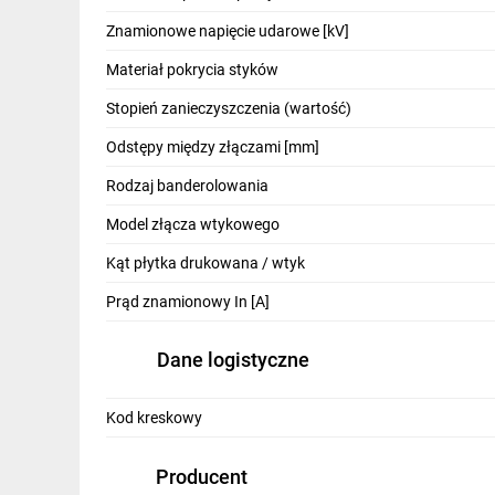
IT, GSM
Znamionowe napięcie udarowe [kV]
Odzież ochronna i BHP
Materiał pokrycia styków
Inne
Stopień zanieczyszczenia (wartość)
Odstępy między złączami [mm]
Budowa i Remont
Rodzaj banderolowania
Elektronika
Model złącza wtykowego
Smart home
Kąt płytka drukowana / wtyk
Elektromobilność
Prąd znamionowy In [A]
Energetyka wiatrowa
Dane logistyczne
Telewizja naziemna i satelitarna
Wentylacja i rekuperacja
Kod kreskowy
Producent