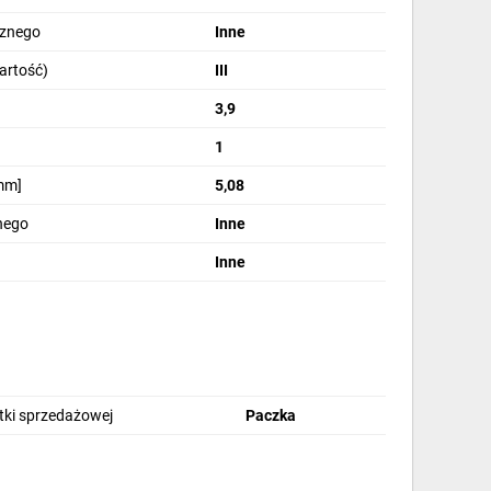
cznego
Inne
artość)
III
3,9
1
mm]
5,08
jnego
Inne
Inne
stki sprzedażowej
Paczka