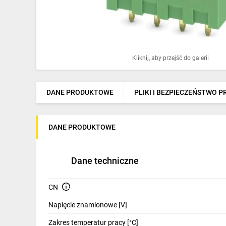
Ochrona odgromowa
Pompy ciepła
Osprzęt łączeniowy
Kliknij, aby przejść do galerii
Ogrzewanie
Elektronarzędzia i mierniki
DANE PRODUKTOWE
PLIKI I BEZPIECZEŃSTWO 
Domofony i dzwonki
DANE PRODUKTOWE
Alarmy, monitoring, komunikacja
Napędy elektryczne
Dane techniczne
Pneumatyka
CN
Dom i ogród
Napięcie znamionowe [V]
Klimatyzacja
Zakres temperatur pracy [°C]