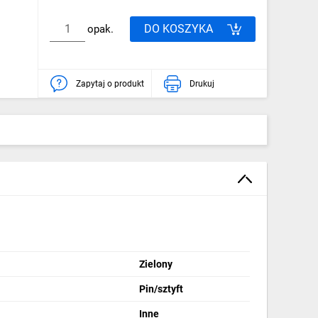
DO KOSZYKA
opak.
Zapytaj o produkt
Drukuj
Zielony
Pin/sztyft
Inne