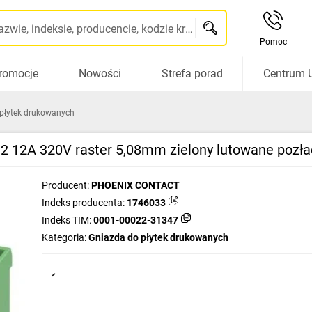
Szukaj po nazwie, indeksie, producencie, kodzie kreskowym...
Pomoc
romocje
Nowości
Strefa porad
Centrum 
płytek drukowanych
 12A 320V raster 5,08mm zielony lutowane pozła
Producent:
PHOENIX CONTACT
Indeks producenta:
1746033
Indeks TIM:
0001-00022-31347
Kategoria:
Gniazda do płytek drukowanych