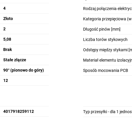
4
Rodzaj połączenia elektry
Złoto
Kategoria przepięciowa (w
2
Długość pinów [mm]
5,08
Liczba torów stykowych
Brak
Odstępy między stykami [
Stałe złącze
Materiał elementu izolacy
90° (pionowo do góry)
Sposób mocowania PCB
12
4017918259112
Typ przesyłki - dla 1 jedno