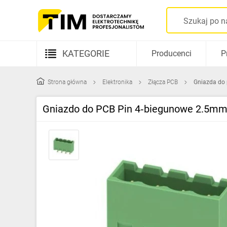
KATEGORIE
Producenci
P
Aparatura elektryczna
Strona główna
Elektronika
Złącza PCB
Gniazda do 
Kable i przewody
Gniazdo do PCB Pin 4‑biegunowe 2.5mm2
Rozdzielnice i obudowy
Elementy prowadzenia kabli
Fotowoltaika
Gniazda i łączniki
Źródła światła
Oprawy oświetleniowe