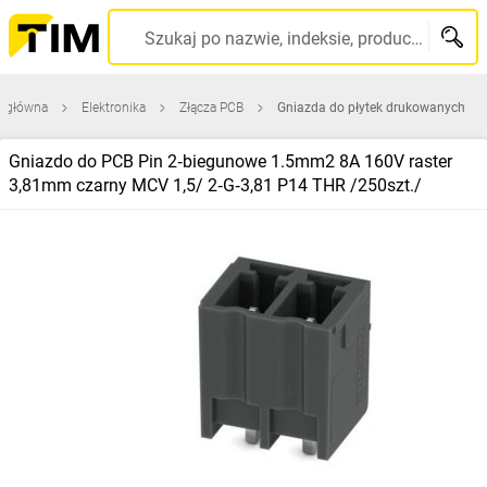
Szukaj po nazwie, indeksie, producencie, kodzie kreskowym...
a główna
Elektronika
Złącza PCB
Gniazda do płytek drukowanych
Gniazdo do PCB Pin 2‑biegunowe 1.5mm2 8A 160V raster
3,81mm czarny MCV 1,5/ 2‑G‑3,81 P14 THR /250szt./