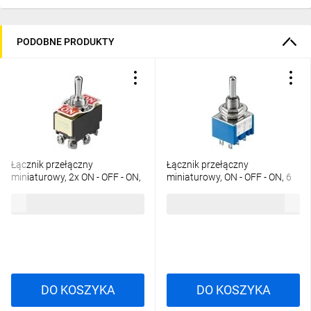
PODOBNE PRODUKTY
Łącznik przełączny
Łącznik przełączny
miniaturowy, 2x ON - OFF - ON,
miniaturowy, ON - OFF - ON, 6
6 pinów z zaciskami
pinów, niebieska obudowa
6,73 zł
brutto
3,04 zł
brutto
śrubowymi
DO KOSZYKA
DO KOSZYKA