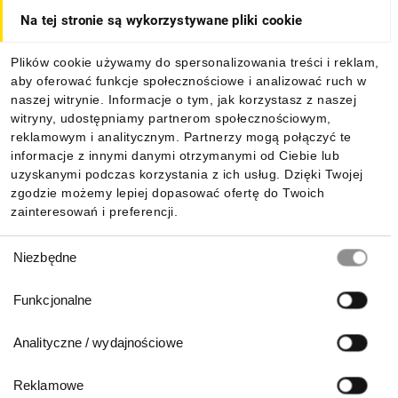
Na tej stronie są wykorzystywane pliki cookie
Dla kupujących
Plików cookie używamy do spersonalizowania treści i reklam,
aby oferować funkcje społecznościowe i analizować ruch w
Informacje
naszej witrynie. Informacje o tym, jak korzystasz z naszej
witryny, udostępniamy partnerom społecznościowym,
reklamowym i analitycznym. Partnerzy mogą połączyć te
Pobierz naszą aplikację mobilną:
informacje z innymi danymi otrzymanymi od Ciebie lub
uzyskanymi podczas korzystania z ich usług. Dzięki Twojej
zgodzie możemy lepiej dopasować ofertę do Twoich
zainteresowań i preferencji.
Wybór
Niezbędne
zgody
Funkcjonalne
Analityczne / wydajnościowe
Reklamowe
Biuro Obsługi Klienta: