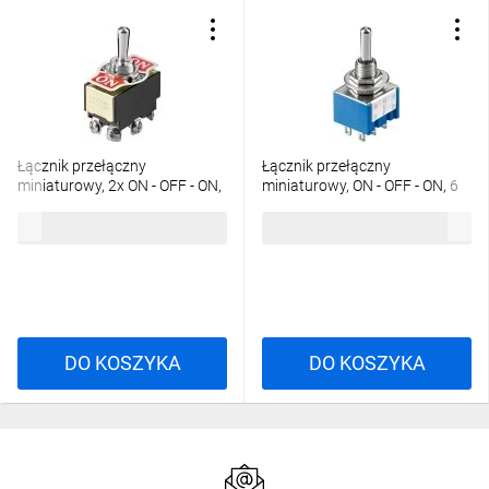
Łącznik przełączny
Łącznik przełączny
miniaturowy, 2x ON - OFF - ON,
miniaturowy, ON - OFF - ON, 6
6 pinów z zaciskami
pinów, niebieska obudowa
6,73 zł
brutto
3,04 zł
brutto
śrubowymi
DO KOSZYKA
DO KOSZYKA