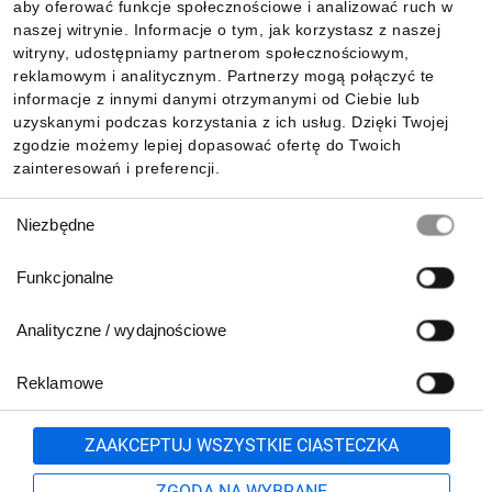
aby oferować funkcje społecznościowe i analizować ruch w
Informacje
naszej witrynie. Informacje o tym, jak korzystasz z naszej
witryny, udostępniamy partnerom społecznościowym,
reklamowym i analitycznym. Partnerzy mogą połączyć te
Pobierz naszą aplikację mobilną:
informacje z innymi danymi otrzymanymi od Ciebie lub
uzyskanymi podczas korzystania z ich usług. Dzięki Twojej
zgodzie możemy lepiej dopasować ofertę do Twoich
zainteresowań i preferencji.
Wybór
Niezbędne
zgody
Funkcjonalne
Analityczne / wydajnościowe
Reklamowe
Biuro Obsługi Klienta:
lub
801 500 700
71 37 61 600
Zgłoś
ZAAKCEPTUJ WSZYSTKIE CIASTECZKA
pn.-pt. 8:00-16:00
Formularz kontaktowy
ZGODA NA WYBRANE