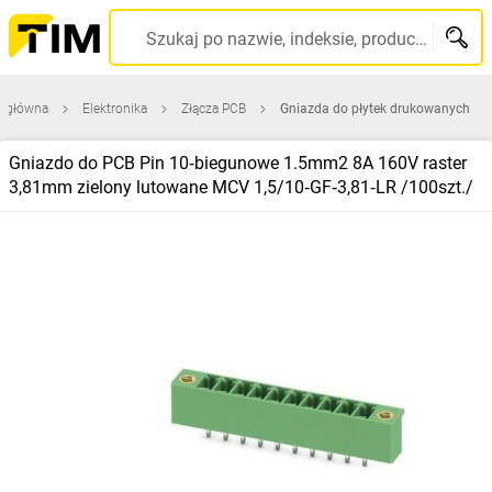
Szukaj po nazwie, indeksie, producencie, kodzie kreskowym...
a główna
Elektronika
Złącza PCB
Gniazda do płytek drukowanych
Gniazdo do PCB Pin 10‑biegunowe 1.5mm2 8A 160V raster
3,81mm zielony lutowane MCV 1,5/10‑GF‑3,81‑LR /100szt./