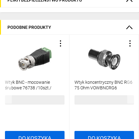
PODOBNE PRODUKTY
Wtyk BNC - mocowanie
Wtyk koncentryczny BNC RG6
śrubowe 76738 /10szt./
75 Ohm VOWBNCRG6
18,33 zł
brutto
4,43 zł
brutto
DO KOSZYKA
DO KOSZYKA