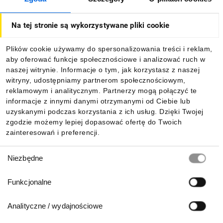
O firmie
Na tej stronie są wykorzystywane pliki cookie
Dla kupujących
Plików cookie używamy do spersonalizowania treści i reklam,
aby oferować funkcje społecznościowe i analizować ruch w
Informacje
naszej witrynie. Informacje o tym, jak korzystasz z naszej
witryny, udostępniamy partnerom społecznościowym,
reklamowym i analitycznym. Partnerzy mogą połączyć te
Pobierz naszą aplikację mobilną:
informacje z innymi danymi otrzymanymi od Ciebie lub
uzyskanymi podczas korzystania z ich usług. Dzięki Twojej
zgodzie możemy lepiej dopasować ofertę do Twoich
zainteresowań i preferencji.
Wybór
Niezbędne
zgody
Funkcjonalne
Analityczne / wydajnościowe