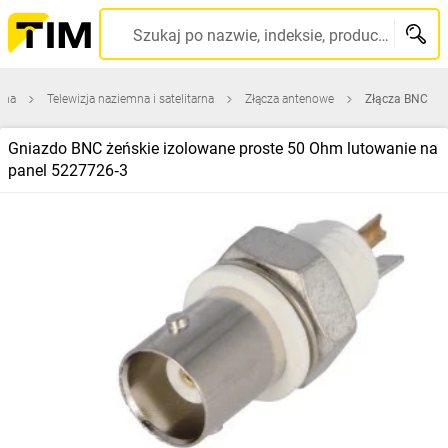
Szukaj po nazwie, indeksie, producencie, kodzie kreskowym...
wna
Telewizja naziemna i satelitarna
Złącza antenowe
Złącza BNC
Gniazdo BNC żeńskie izolowane proste 50 Ohm lutowanie na
panel 5227726‑3