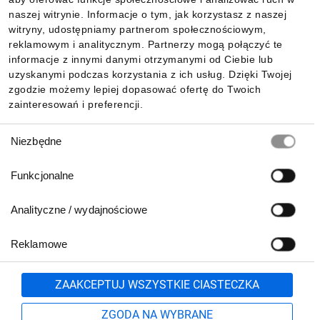
Informacje
naszej witrynie. Informacje o tym, jak korzystasz z naszej
witryny, udostępniamy partnerom społecznościowym,
reklamowym i analitycznym. Partnerzy mogą połączyć te
Pobierz naszą aplikację mobilną:
informacje z innymi danymi otrzymanymi od Ciebie lub
uzyskanymi podczas korzystania z ich usług. Dzięki Twojej
zgodzie możemy lepiej dopasować ofertę do Twoich
zainteresowań i preferencji.
Wybór
Niezbędne
zgody
Funkcjonalne
Analityczne / wydajnościowe
Reklamowe
Biuro Obsługi Klienta:
lub
801 500 700
71 37 61 600
Zgłoś
ZAAKCEPTUJ WSZYSTKIE CIASTECZKA
pn.-pt. 8:00-16:00
Formularz kontaktowy
ZGODA NA WYBRANE