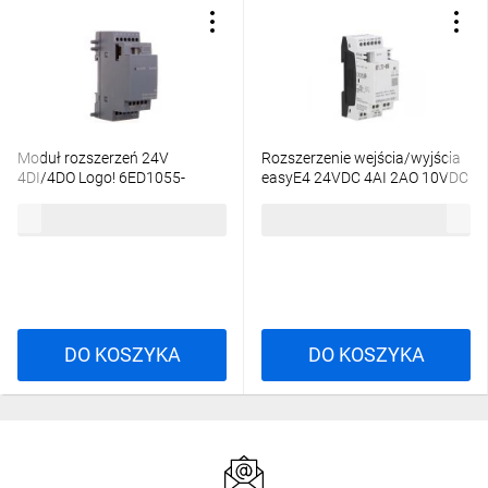
Moduł rozszerzeń 24V
Rozszerzenie wejścia/wyjścia
4DI/4DO Logo! 6ED1055-
easyE4 24VDC 4AI 2AO 10VDC
1HB00-0BA2
EASY-E4-DC-6AE1 197223
384,10 zł
brutto
769,64 zł
brutto
DO KOSZYKA
DO KOSZYKA