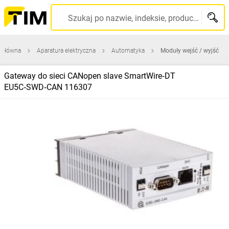
Szukaj po nazwie, indeksie, producencie, kodzie kreskowym...
 główna
Aparatura elektryczna
Automatyka
Moduły wejść / wyjść
Gateway do sieci CANopen slave SmartWire‑DT
EU5C‑SWD‑CAN 116307