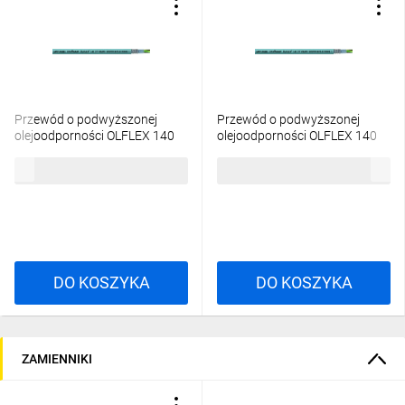
Przewód o podwyższonej
Przewód o podwyższonej
olejoodporności OLFLEX 140
olejoodporności OLFLEX 140
CY 7G2,5 0035743 /bębnowy/
CY 12G1,5 0035734
39,96 zł
brutto
42,81 zł
brutto
/bębnowy/
DO KOSZYKA
DO KOSZYKA
ZAMIENNIKI