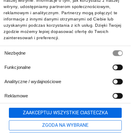
naszej witrynie. Informacje o tym, jak korzystasz z naszej
witryny, udostępniamy partnerom społecznościowym,
reklamowym i analitycznym. Partnerzy mogą połączyć te
Pobierz naszą aplikację mobilną:
informacje z innymi danymi otrzymanymi od Ciebie lub
uzyskanymi podczas korzystania z ich usług. Dzięki Twojej
zgodzie możemy lepiej dopasować ofertę do Twoich
zainteresowań i preferencji.
Wybór
Niezbędne
zgody
Funkcjonalne
Analityczne / wydajnościowe
Reklamowe
Biuro Obsługi Klienta:
lub
801 500 700
71 37 61 600
Zgłoś
ZAAKCEPTUJ WSZYSTKIE CIASTECZKA
pn.-pt. 8:00-16:00
Formularz kontaktowy
ZGODA NA WYBRANE