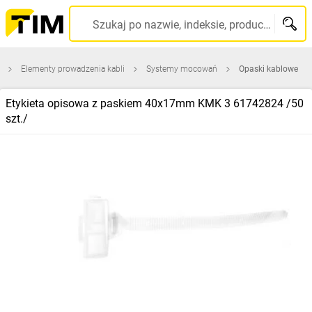
Szukaj po nazwie, indeksie, producencie, kodzie kreskowym...
Elementy prowadzenia kabli
Systemy mocowań
Opaski kablowe
Etykieta opisowa z paskiem 40x17mm KMK 3 61742824 /50
szt./