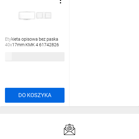
Etykieta opisowa bez paska
40x17mm KMK 4 61742826
7,93 zł
brutto
DO KOSZYKA