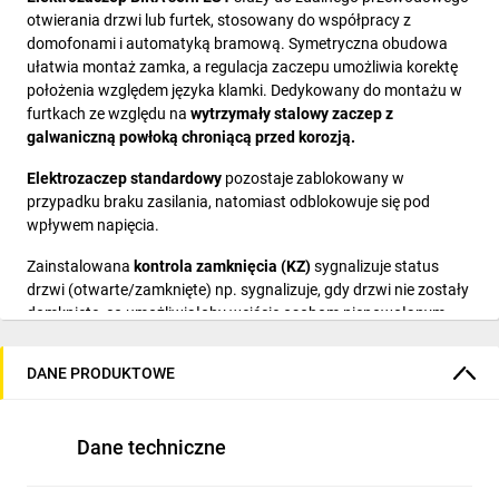
otwierania drzwi lub furtek, stosowany do współpracy z
domofonami i automatyką bramową. Symetryczna obudowa
ułatwia montaż zamka, a regulacja zaczepu umożliwia korektę
położenia względem języka klamki. Dedykowany do montażu w
furtkach ze względu na
wytrzymały stalowy zaczep z
galwaniczną powłoką chroniącą przed korozją.
Elektrozaczep standardowy
pozostaje zablokowany w
przypadku braku zasilania, natomiast odblokowuje się pod
wpływem napięcia.
Zainstalowana
kontrola zamknięcia (KZ)
sygnalizuje status
drzwi (otwarte/zamknięte) np. sygnalizuje, gdy drzwi nie zostały
domknięte, co umożliwiałoby wejście osobom niepowołanym.
Charakterystyka:
DANE PRODUKTOWE
typ pracy NC (normalnie zamknięty)
wymiary – szerokość 20,5 mm, wysokość 73,6 mm,
głębokość 29 mm
Dane techniczne
wytrzymałość mechaniczna – nacisk 3500N (350 kg)
trwałość – cykle otwierania 200.000