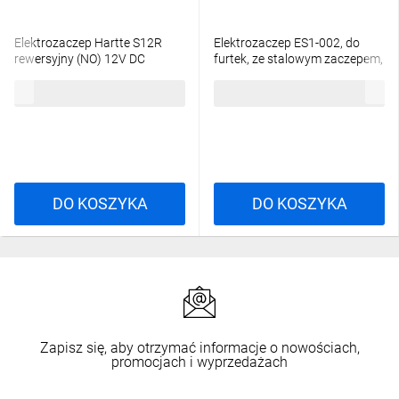
Elektrozaczep Hartte S12R
Elektrozaczep ES1-002, do
rewersyjny (NO) 12V DC
furtek, ze stalowym zaczepem,
z pamięcią 12V AC/DC
106,91 zł
brutto
101,07 zł
brutto
DO KOSZYKA
DO KOSZYKA
Zapisz się, aby otrzymać informacje o nowościach,
promocjach i wyprzedażach