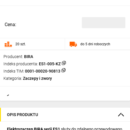
Cena:
20 szt.
do 5 dni roboczych
Producent:
BIRA
Indeks producenta:
ES1-005-KZ
Indeks TIM:
0001-00020-90813
Kategoria:
Zaczepy i zwory
OPIS PRODUKTU
Elektrozaczep BIRA serii ES1
służy do zdalnego przewodowego