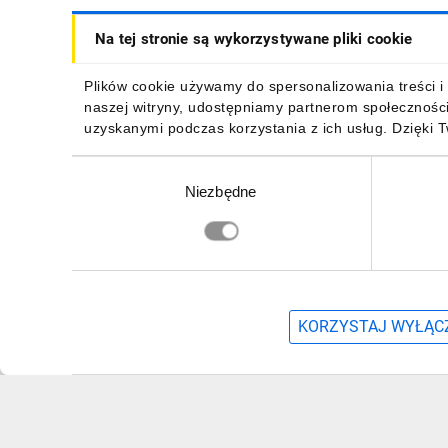
IT, GSM
Na tej stronie są wykorzystywane pliki cookie
Odzież ochronna i BHP
Plików cookie używamy do spersonalizowania treści i 
Inne
naszej witryny, udostępniamy partnerom społecznośc
uzyskanymi podczas korzystania z ich usług. Dzięki 
Budowa i Remont
Wybór
Elektronika
Niezbędne
zgody
Smart home
Elektromobilność
Energetyka wiatrowa
KORZYSTAJ WYŁĄCZ
Telewizja naziemna i satelitarna
Wentylacja i rekuperacja