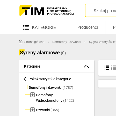
KATEGORIE
Producenci
P
Aparatura elektryczna
Strona główna
Domofony i dzwonki
Sygnalizatory świe
Kable i przewody
Syreny alarmowe
(0)
Rozdzielnice i obudowy
Kategorie
Elementy prowadzenia kabli
Pokaż wszystkie kategorie
Fotowoltaika
Domofony i dzwonki
(1787)
Gniazda i łączniki
Domofony i
Wideodomofony
(1422)
Źródła światła
Dzwonki
(365)
Oprawy oświetleniowe