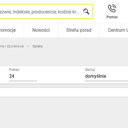
Szukaj po nazwie, indeksie, producencie, kodzie kreskowym...
Pomoc
romocje
Nowości
Strefa porad
Centrum 
tlne i dzwiekowe
Syreny
Pokaż:
Sortuj: