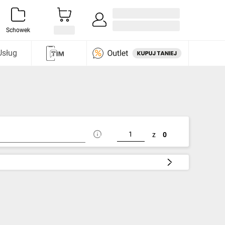
Zaloguj się / Załóż konto
i odkryj
Schowek
Usług
z
0