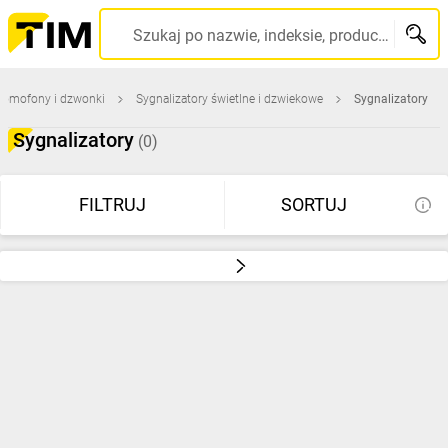
Szukaj po nazwie, indeksie, producencie, kodzie kreskowym...
Domofony i dzwonki
Sygnalizatory świetlne i dzwiekowe
Sygnalizatory
Sygnalizatory
(0)
FILTRUJ
SORTUJ