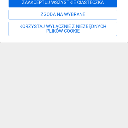
Zgłoś
ZAAKCEPTUJ WSZYSTKIE CIASTECZKA
ZGODA NA WYBRANE
KORZYSTAJ WYŁĄCZNIE Z NIEZBĘDNYCH
PLIKÓW COOKIE
Szukaj
Moje konto
Start
Więcej
Zapisz się, aby otrzymać informacje o nowościach,
promocjach i wyprzedażach
Podaj adres e-mail