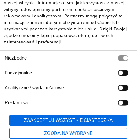
naszej witrynie. Informacje o tym, jak korzystasz z naszej
witryny, udostępniamy partnerom społecznościowym,
reklamowym i analitycznym. Partnerzy mogą połączyć te
Pobierz naszą aplikację mobilną:
informacje z innymi danymi otrzymanymi od Ciebie lub
uzyskanymi podczas korzystania z ich usług. Dzięki Twojej
zgodzie możemy lepiej dopasować ofertę do Twoich
zainteresowań i preferencji.
Wybór
Niezbędne
zgody
Funkcjonalne
Analityczne / wydajnościowe
Reklamowe
Biuro Obsługi Klienta:
lub
801 500 700
71 37 61 600
Zgłoś
ZAAKCEPTUJ WSZYSTKIE CIASTECZKA
pn.-pt. 8:00-16:00
Formularz kontaktowy
ZGODA NA WYBRANE