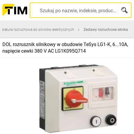
Szukaj po nazwie, indeksie, producencie, kodzie kreskowym...
paratura rozruchowa do silników elektrycznych
Zestawy rozruchowe silnika
DOL rozrusznik silnikowy w obudowie TeSys LG1‑K, 6...10A,
napięcie cewki 380 V AC LG1K095Q714