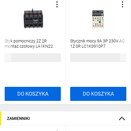
Styk pomocniczy 2Z 2R
Stycznik mocy 9A 3P 230V AC
montaż czołowy LA1KN22
1Z 0R LC1K0910P7
57,53 zł
brutto
119,88 zł
brutto
DO KOSZYKA
DO KOSZYKA
ZAMIENNIKI