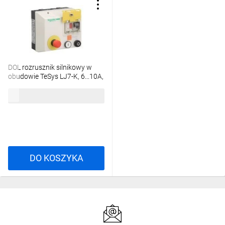
DOL rozrusznik silnikowy w
obudowie TeSys LJ7-K, 6...10A,
napięcie cewki 380 V AC
4342,07 zł
brutto
LJ7K09Q714
DO KOSZYKA