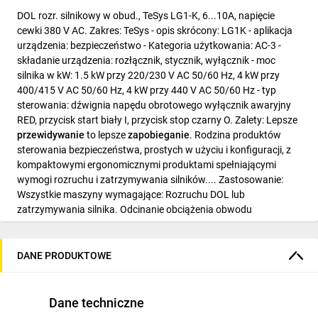
DOL rozr. silnikowy w obud., TeSys LG1-K, 6...10A, napięcie
cewki 380 V AC. Zakres: TeSys - opis skrócony: LG1K - aplikacja
urządzenia: bezpieczeństwo - Kategoria użytkowania: AC-3 -
składanie urządzenia: rozłącznik, stycznik, wyłącznik - moc
silnika w kW: 1.5 kW przy 220/230 V AC 50/60 Hz, 4 kW przy
400/415 V AC 50/60 Hz, 4 kW przy 440 V AC 50/60 Hz - typ
sterowania: dźwignia napędu obrotowego wyłącznik awaryjny
RED, przycisk start biały I, przycisk stop czarny O. Zalety: Lepsze
przewidywanie
to lepsze
zapobieganie
. Rodzina produktów
sterowania bezpieczeństwa, prostych w użyciu i konfiguracji, z
kompaktowymi ergonomicznymi produktami spełniającymi
wymogi rozruchu i zatrzymywania silników.... Zastosowanie:
Wszystkie maszyny wymagające: Rozruchu DOL lub
zatrzymywania silnika. Odcinanie obciążenia obwodu
sterowania maszyną..
DANE PRODUKTOWE
Dane techniczne