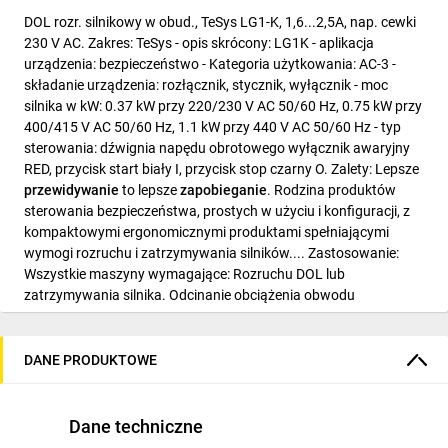
DOL rozr. silnikowy w obud., TeSys LG1-K, 1,6...2,5A, nap. cewki
230 V AC. Zakres: TeSys - opis skrócony: LG1K - aplikacja
urządzenia: bezpieczeństwo - Kategoria użytkowania: AC-3 -
składanie urządzenia: rozłącznik, stycznik, wyłącznik - moc
silnika w kW: 0.37 kW przy 220/230 V AC 50/60 Hz, 0.75 kW przy
400/415 V AC 50/60 Hz, 1.1 kW przy 440 V AC 50/60 Hz - typ
sterowania: dźwignia napędu obrotowego wyłącznik awaryjny
RED, przycisk start biały I, przycisk stop czarny O. Zalety: Lepsze
przewidywanie
to lepsze
zapobieganie
. Rodzina produktów
sterowania bezpieczeństwa, prostych w użyciu i konfiguracji, z
kompaktowymi ergonomicznymi produktami spełniającymi
wymogi rozruchu i zatrzymywania silników.... Zastosowanie:
Wszystkie maszyny wymagające: Rozruchu DOL lub
zatrzymywania silnika. Odcinanie obciążenia obwodu
sterowania maszyną..
DANE PRODUKTOWE
Dane techniczne