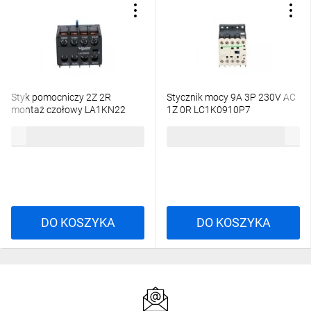
Styk pomocniczy 2Z 2R
Stycznik mocy 9A 3P 230V AC
montaż czołowy LA1KN22
1Z 0R LC1K0910P7
57,53 zł
brutto
119,88 zł
brutto
DO KOSZYKA
DO KOSZYKA