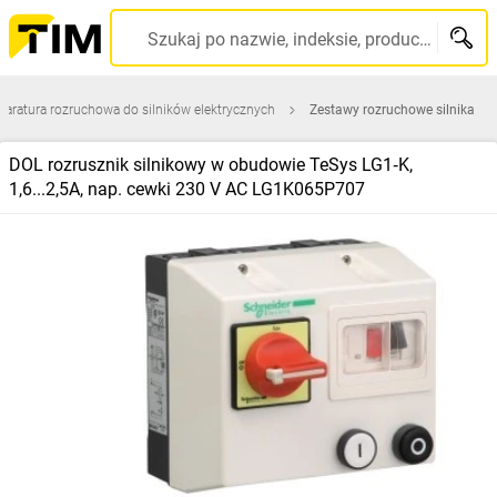
Szukaj po nazwie, indeksie, producencie, kodzie kreskowym...
paratura rozruchowa do silników elektrycznych
Zestawy rozruchowe silnika
DOL rozrusznik silnikowy w obudowie TeSys LG1‑K,
1,6...2,5A, nap. cewki 230 V AC LG1K065P707