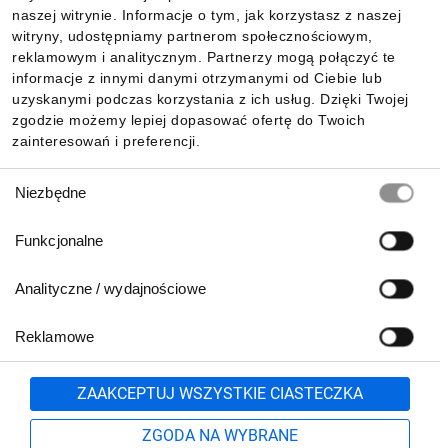
Informacje
naszej witrynie. Informacje o tym, jak korzystasz z naszej
witryny, udostępniamy partnerom społecznościowym,
reklamowym i analitycznym. Partnerzy mogą połączyć te
Pobierz naszą aplikację mobilną:
informacje z innymi danymi otrzymanymi od Ciebie lub
uzyskanymi podczas korzystania z ich usług. Dzięki Twojej
zgodzie możemy lepiej dopasować ofertę do Twoich
zainteresowań i preferencji.
Wybór
Niezbędne
zgody
Funkcjonalne
Analityczne / wydajnościowe
Reklamowe
Biuro Obsługi Klienta:
lub
801 500 700
71 37 61 600
Zgłoś
ZAAKCEPTUJ WSZYSTKIE CIASTECZKA
pn.-pt. 8:00-16:00
Formularz kontaktowy
ZGODA NA WYBRANE