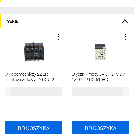
SERIE
Styk pomocniczy 2Z 2R
Stycznik mocy 6A 3P 24V DC
montaż czołowy LA1KN22
1Z 0R LP1K0610BD
57,53 zł
brutto
129,97 zł
brutto
DO KOSZYKA
DO KOSZYKA