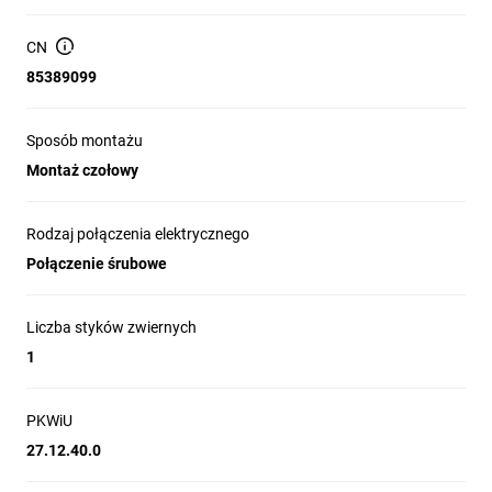
końcówka przewodu, złącze 1 kabel (kable) 0.5...6 mm2 -
sztywność kabla: giętki - bez końcówka przewodu, złącze 1 kabel
CN
(kable) 1.5...6 mm2 - sztywność kabla: stały, złącze 2 kabel
85389099
(kable) 0.35...1.5 mm2 - sztywność kabla: giętki - z końcówka
przewodu, złącze 2 kabel (kable) 0.35...2.5 mm2 - sztywność
kabla: giętki - bez końcówka przewodu, złącze 2 kabel (kable)
Sposób montażu
1.5...4 mm2 - sztywność kabla: stały.
Montaż czołowy
Rodzaj połączenia elektrycznego
Połączenie śrubowe
Liczba styków zwiernych
1
PKWiU
27.12.40.0