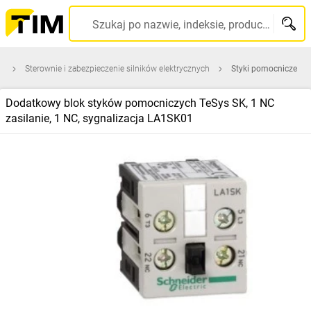
Szukaj po nazwie, indeksie, producencie, kodzie kreskowym...
a
Sterownie i zabezpieczenie silników elektrycznych
Styki pomocnicze
Dodatkowy blok styków pomocniczych TeSys SK, 1 NC
zasilanie, 1 NC, sygnalizacja LA1SK01