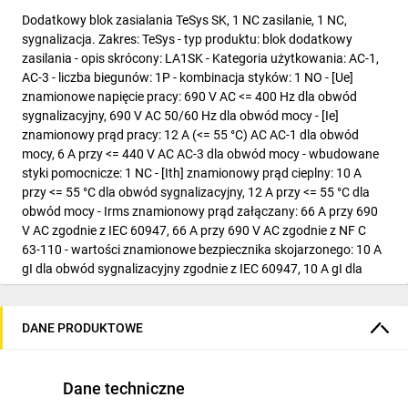
Dodatkowy blok zasialania TeSys SK, 1 NC zasilanie, 1 NC,
sygnalizacja. Zakres: TeSys - typ produktu: blok dodatkowy
zasilania - opis skrócony: LA1SK - Kategoria użytkowania: AC-1,
AC-3 - liczba biegunów: 1P - kombinacja styków: 1 NO - [Ue]
znamionowe napięcie pracy: 690 V AC <= 400 Hz dla obwód
sygnalizacyjny, 690 V AC 50/60 Hz dla obwód mocy - [Ie]
znamionowy prąd pracy: 12 A (<= 55 °C) AC AC-1 dla obwód
mocy, 6 A przy <= 440 V AC AC-3 dla obwód mocy - wbudowane
styki pomocnicze: 1 NC - [Ith] znamionowy prąd cieplny: 10 A
przy <= 55 °C dla obwód sygnalizacyjny, 12 A przy <= 55 °C dla
obwód mocy - Irms znamionowy prąd załączany: 66 A przy 690
V AC zgodnie z IEC 60947, 66 A przy 690 V AC zgodnie z NF C
63-110 - wartości znamionowe bezpiecznika skojarzonego: 10 A
gI dla obwód sygnalizacyjny zgodnie z IEC 60947, 10 A gI dla
obwód sygnalizacyjny zgodnie z VDE 0660, 16 A gI przy <= 440 V
dla obwód mocy zgodnie z IEC 60947 - [Ui] napięcie znamionowe
izolacji: 690 V zgodnie z BS 5424, 690 V zgodnie z CSA C22.2 Nr
DANE PRODUKTOWE
14, 690 V zgodnie z IEC 60947, 690 V zgodnie z UL 508, 690 V
zgodnie z VDE 0110 grupa C - normy: BS 5424, IEC 60947, NF C
63-110, VDE 0660 - certyfikaty: CSA, UL - rodzaj zacisków: złącze
Dane techniczne
1 kabel (kable) 0.35...6 mm2 - sztywność kabla: giętki - z