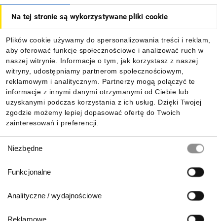
Na tej stronie są wykorzystywane pliki cookie
Dla kupujących
Plików cookie używamy do spersonalizowania treści i reklam,
aby oferować funkcje społecznościowe i analizować ruch w
Informacje
naszej witrynie. Informacje o tym, jak korzystasz z naszej
witryny, udostępniamy partnerom społecznościowym,
reklamowym i analitycznym. Partnerzy mogą połączyć te
Pobierz naszą aplikację mobilną:
informacje z innymi danymi otrzymanymi od Ciebie lub
uzyskanymi podczas korzystania z ich usług. Dzięki Twojej
zgodzie możemy lepiej dopasować ofertę do Twoich
zainteresowań i preferencji.
Wybór
Niezbędne
zgody
Funkcjonalne
Analityczne / wydajnościowe
Reklamowe