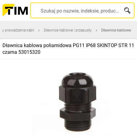
Szukaj po nazwie, indeksie, producencie, kodzie kreskowym...
ty prowadzenia kabli
Dławnice kablowe i przepusty
Dławnice kablowe
Dławnica kablowa poliamidowa PG11 IP68 SKINTOP STR 11
czarna 53015320