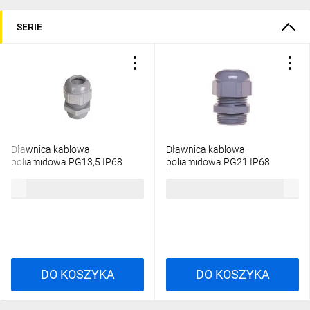
SERIE
Dławnica kablowa
Dławnica kablowa
poliamidowa PG13,5 IP68
poliamidowa PG21 IP68
SKINTOP STR 13,5
SKINTOP STR 21 ciemnoszara
3,78 zł
brutto
5,90 zł
brutto
ciemnoszara 53015130
53015150
DO KOSZYKA
DO KOSZYKA