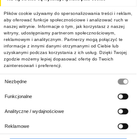
Dla kupujących
Plików cookie używamy do spersonalizowania treści i reklam,
aby oferować funkcje społecznościowe i analizować ruch w
Informacje
naszej witrynie. Informacje o tym, jak korzystasz z naszej
witryny, udostępniamy partnerom społecznościowym,
reklamowym i analitycznym. Partnerzy mogą połączyć te
Pobierz naszą aplikację mobilną:
informacje z innymi danymi otrzymanymi od Ciebie lub
uzyskanymi podczas korzystania z ich usług. Dzięki Twojej
zgodzie możemy lepiej dopasować ofertę do Twoich
zainteresowań i preferencji.
Wybór
Niezbędne
zgody
Funkcjonalne
Analityczne / wydajnościowe
Reklamowe
Biuro Obsługi Klienta:
lub
801 500 700
71 37 61 600