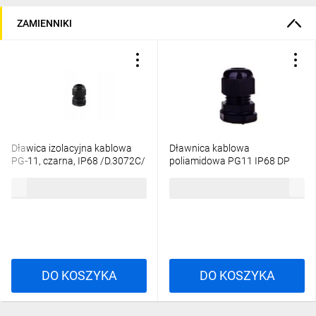
ZAMIENNIKI
Dławica izolacyjna kablowa
Dławnica kablowa
PG-11, czarna, IP68 /D.3072C/
poliamidowa PG11 IP68 DP
11/H BK czarna E03DK-
1,01 zł
brutto
134,07 zł
brutto
01030300201 /100szt./
DO KOSZYKA
DO KOSZYKA