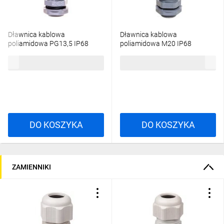
Dławnica kablowa
Dławnica kablowa
poliamidowa PG13,5 IP68
poliamidowa M20 IP68
jasnoszara 098023
jasnoszara ISO-20 098003
10,65 zł
brutto
12,44 zł
brutto
DO KOSZYKA
DO KOSZYKA
ZAMIENNIKI