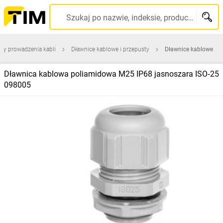
Szukaj po nazwie, indeksie, producencie, kodzie kreskowym...
ty prowadzenia kabli
Dławnice kablowe i przepusty
Dławnice kablowe
Dławnica kablowa poliamidowa M25 IP68 jasnoszara ISO‑25
098005