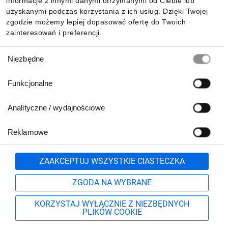
informacje z innymi danymi otrzymanymi od Ciebie lub
uzyskanymi podczas korzystania z ich usług. Dzięki Twojej
zgodzie możemy lepiej dopasować ofertę do Twoich
zainteresowań i preferencji.
Wybór
Niezbędne
zgody
Funkcjonalne
Analityczne / wydajnościowe
Reklamowe
Biuro Obsługi Klienta:
lub
801 500 700
71 37 61 600
Zgłoś
ZAAKCEPTUJ WSZYSTKIE CIASTECZKA
pn.-pt. 8:00-16:00
Formularz kontaktowy
ZGODA NA WYBRANE
KORZYSTAJ WYŁĄCZNIE Z NIEZBĘDNYCH
PLIKÓW COOKIE
Szukaj
Moje konto
Start
Więcej