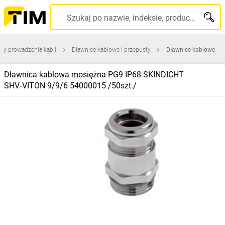
Szukaj po nazwie, indeksie, producencie, kodzie kreskowym...
ty prowadzenia kabli
Dławnice kablowe i przepusty
Dławnice kablowe
Dławnica kablowa mosiężna PG9 IP68 SKINDICHT
SHV‑VITON 9/9/6 54000015 /50szt./