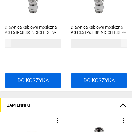
Dławnica kablowa mosiężna
Dławnica kablowa mosiężna
PG16 IP68 SKINDICHT SHV-
PG13,5 IP68 SKINDICHT SHV-
VITON 16/16/13 52024964
VITON 13,5/13,5/9 52024961
630,68 zł
brutto
754,91 zł
brutto
/25szt./
/25szt./
DO KOSZYKA
DO KOSZYKA
ZAMIENNIKI