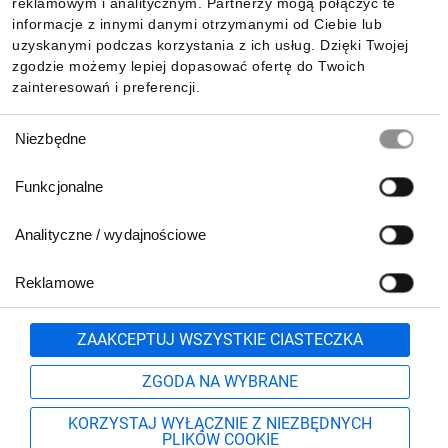
reklamowym i analitycznym. Partnerzy mogą połączyć te
Pobierz naszą aplikację mobilną:
informacje z innymi danymi otrzymanymi od Ciebie lub
uzyskanymi podczas korzystania z ich usług. Dzięki Twojej
zgodzie możemy lepiej dopasować ofertę do Twoich
zainteresowań i preferencji.
Wybór
Niezbędne
zgody
Funkcjonalne
Analityczne / wydajnościowe
Reklamowe
Biuro Obsługi Klienta:
lub
801 500 700
71 37 61 600
Zgłoś
ZAAKCEPTUJ WSZYSTKIE CIASTECZKA
pn.-pt. 8:00-16:00
Formularz kontaktowy
ZGODA NA WYBRANE
KORZYSTAJ WYŁĄCZNIE Z NIEZBĘDNYCH
PLIKÓW COOKIE