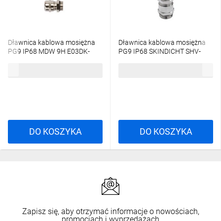
Dławnica kablowa mosiężna
Dławnica kablowa mosiężna
PG9 IP68 MDW 9H E03DK-
PG9 IP68 SKINDICHT SHV-
03070100201
VITON 9/9/7 52024935
8,61 zł
brutto
841,32 zł
brutto
/50szt./
DO KOSZYKA
DO KOSZYKA
Zapisz się, aby otrzymać informacje o nowościach,
promocjach i wyprzedażach