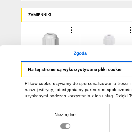
ZAMIENNIKI
Zgoda
Dławnica kablowa Pg 11
Dławnica kablowa fi 5-
Na tej stronie są wykorzystywane pliki cookie
IP68 poliamidowa Pg-11
10mm M16 IP65 szara
34.11
tworzywo 34.516
1,02 zł
brutto
1,01 zł
brutto
Plików cookie używamy do spersonalizowania treści i 
naszej witryny, udostępniamy partnerom społecznośc
uzyskanymi podczas korzystania z ich usług. Dzięki 
Wybór
Niezbędne
zgody
DO KOSZYKA
DO KOSZYKA