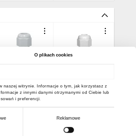
O plikach cookies
ławnica kablowa fi 13-
Dławnica kablowa Pg 9
Dławnica
8mm M25 IP68 szara
IP68 poliamidowa Pg-9
25mm M3
worzywo 34.525
34.9
tworzyw
,70 zł
brutto
0,91 zł
brutto
3,46 zł
naszej witrynie. Informacje o tym, jak korzystasz z
nformacje z innymi danymi otrzymanymi od Ciebie lub
sowań i preferencji.
owe
Reklamowe
DO KOSZYKA
DO KOSZYKA
DO