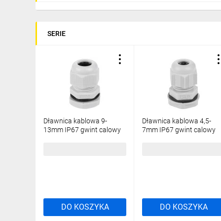
SERIE
Dławnica kablowa 9-
Dławnica kablowa 4,5-
13mm IP67 gwint calowy
7mm IP67 gwint calowy
jasnoszara PG13.5
jasnoszara PG9
1,18 zł
brutto
0,73 zł
brutto
DO KOSZYKA
DO KOSZYKA