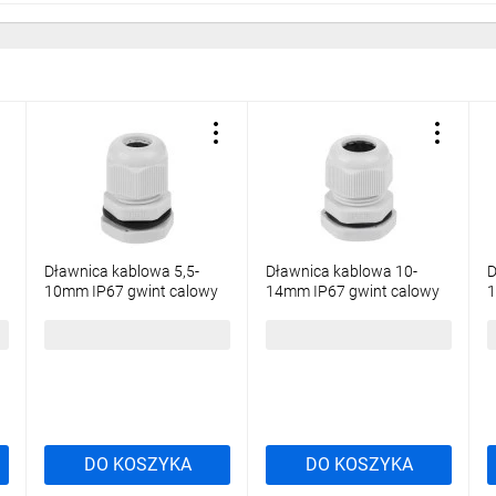
Dławnica kablowa 5,5-
Dławnica kablowa 10-
D
10mm IP67 gwint calowy
14mm IP67 gwint calowy
1
jasnoszara PG11
jasnoszara PG16
j
0,96 zł
brutto
1,40 zł
brutto
2
DO KOSZYKA
DO KOSZYKA