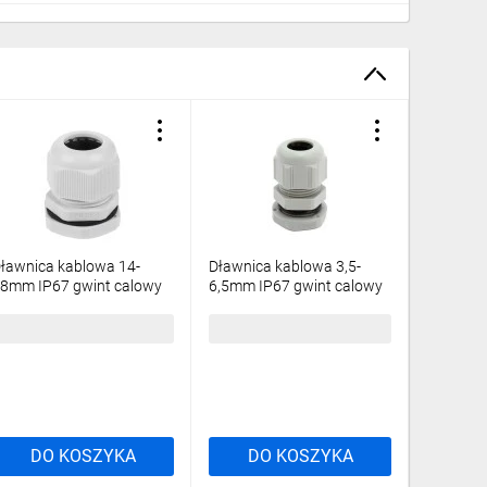
ławnica kablowa 14-
Dławnica kablowa 3,5-
Dławnica
8mm IP67 gwint calowy
6,5mm IP67 gwint calowy
33mm IP
asnoszara PG21
jasnoszara PG7
jasnosz
,31 zł
brutto
0,63 zł
brutto
5,13 zł
DO KOSZYKA
DO KOSZYKA
DO