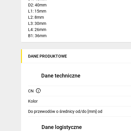
IT, GSM
D2: 40mm
L1: 15mm
Odzież ochronna i BHP
L2: 8mm
L3: 30mm
Inne
L4: 26mm
B1: 36mm
Budowa i Remont
Elektronika
DANE PRODUKTOWE
Smart home
Elektromobilność
Dane techniczne
Energetyka wiatrowa
CN
Telewizja naziemna i satelitarna
Kolor
Wentylacja i rekuperacja
Do przewodów o średnicy od/do [mm] od
Dane logistyczne