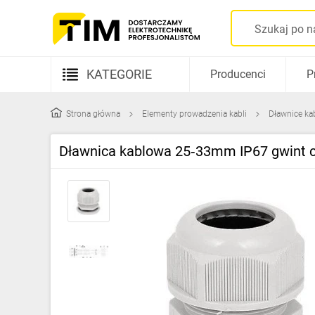
KATEGORIE
Producenci
P
Aparatura elektryczna
Strona główna
Elementy prowadzenia kabli
Dławnice ka
Kable i przewody
Dławnica kablowa 25‑33mm IP67 gwint 
Rozdzielnice i obudowy
Elementy prowadzenia kabli
Fotowoltaika
Gniazda i łączniki
Źródła światła
Oprawy oświetleniowe