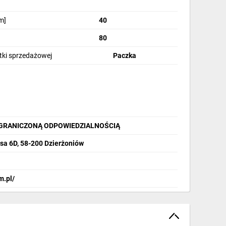
m]
40
80
stki sprzedażowej
Paczka
OGRANICZONĄ ODPOWIEDZIALNOŚCIĄ
sa 6D, 58-200 Dzierżoniów
m.pl/