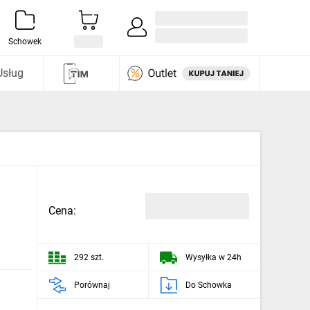
Zaloguj się / Załóż konto
i odkryj
Schowek
Usług
Cena:
292 szt.
Wysyłka w 24h
Porównaj
Do Schowka