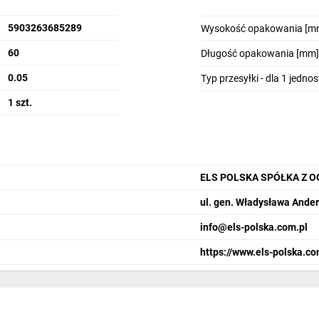
5903263685289
Wysokość opakowania [m
60
Długość opakowania [mm]
0.05
Typ przesyłki - dla 1 jedno
1 szt.
ELS POLSKA SPÓŁKA Z 
ul. gen. Władysława Ander
info@els-polska.com.pl
https://www.els-polska.co