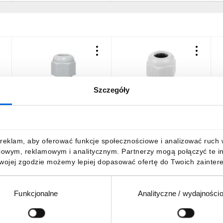
Szczegóły
Dławnica kablowa fi 10-
Dławnica kablowa 9-
D
14mm M20 IP68 szara
13mm IP67 gwint calowy
1
tworzywo 34.520
jasnoszara PG13.5
t
1,13 zł
brutto
1,18 zł
brutto
1
reklam, aby oferować funkcje społecznościowe i analizować ruch w 
iowym, reklamowym i analitycznym. Partnerzy mogą połączyć te i
Twojej zgodzie możemy lepiej dopasować ofertę do Twoich zaintere
Funkcjonalne
Analityczne / wydajności
DO KOSZYKA
DO KOSZYKA