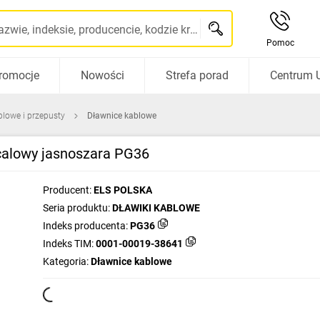
Szukaj po nazwie, indeksie, producencie, kodzie kreskowym...
Pomoc
romocje
Nowości
Strefa porad
Centrum 
blowe i przepusty
Dławnice kablowe
calowy jasnoszara PG36
Producent:
ELS POLSKA
Seria produktu:
DŁAWIKI KABLOWE
Indeks producenta:
PG36
Indeks TIM:
0001-00019-38641
Kategoria:
Dławnice kablowe