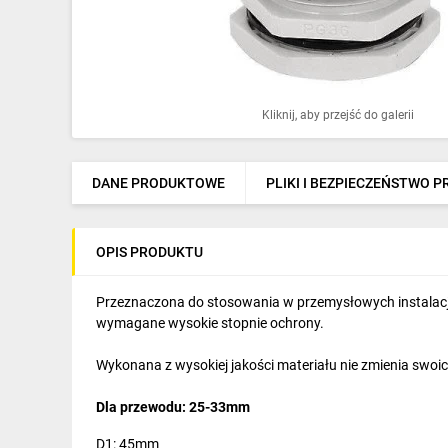
Ochrona odgromowa
Pompy ciepła
Osprzęt łączeniowy
Kliknij, aby przejść do galerii
Ogrzewanie
Elektronarzędzia i mierniki
DANE PRODUKTOWE
PLIKI I BEZPIECZEŃSTWO 
Domofony i dzwonki
OPIS PRODUKTU
Alarmy, monitoring, komunikacja
Napędy elektryczne
Przeznaczona do stosowania w przemysłowych instalacjac
wymagane wysokie stopnie ochrony.
Pneumatyka
Wykonana z wysokiej jakości materiału nie zmienia swoic
Dom i ogród
Dla przewodu: 25-33mm
Klimatyzacja
D1: 45mm