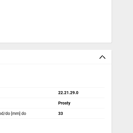
22.21.29.0
Prosty
od/do [mm] do
33