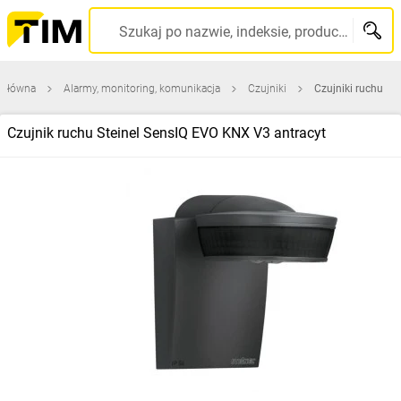
Szukaj po nazwie, indeksie, producencie, kodzie kreskowym...
 główna
Alarmy, monitoring, komunikacja
Czujniki
Czujniki ruchu
Czujnik ruchu Steinel SensIQ EVO KNX V3 antracyt