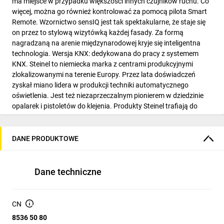
ma miejsce w przypadku większości innych czujników ruchu. Co
więcej, można go również kontrolować za pomocą pilota Smart
Remote. Wzornictwo sensIQ jest tak spektakularne, że staje się
on przez to stylową wizytówką każdej fasady. Za formą
nagradzaną na arenie międzynarodowej kryje się inteligentna
technologia. Wersja KNX: dedykowana do pracy z systemem
KNX. Steinel to niemiecka marka z centrami produkcyjnymi
zlokalizowanymi na terenie Europy. Przez lata doświadczeń
zyskał miano lidera w produkcji techniki automatycznego
oświetlenia. Jest też niezaprzeczalnym pionierem w dziedzinie
opalarek i pistoletów do klejenia. Produkty Steinel trafiają do
klientów w ponad 90 krajach świata.Napięcie zasilania21-30
VRodzaj
czujnikaruchuInterfaceKNXZastosowaniezewnętrzneMontażściana;
DANE PRODUKTOWE
opcjonalnynarożnikZalecana wysokość montażu2.0 mObszar
wykrywania1047 m2Zasięg wykrywania20 mKąt
wykrywania300 °Kąt rozwarcia180 °Technika sensorowa11 poz.
Dane techniczne
wykrywania,1360 stref przełCzułość progowa jasności2-2000
lxMax. zasięg na wprost4 mMax. zasięg boczny20 mStopień
ochrony (IP)IP54Klasa ochronnościIIDługość mm117Szerokość
CN
mm250Wysokość mm155Gwarancja5 latPozostałeUstawienia
8536 50 80
przez ETS/magistralę KNXDługość opak25 cmSzerokość