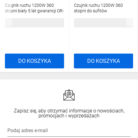
Czujnik ruchu 1200W 360
Czujnik ruchu 1200W 360
stopni biały 5 lat gwarancji OR-
stopni do sufitów
CR-203/W
podwieszanych /regulacja
33,49 zł
brutto
37,32 zł
brutto
soczewki czujnika/ biały OR-
CR-207
DO KOSZYKA
DO KOSZYKA
Zapisz się, aby otrzymać informacje o nowościach,
promocjach i wyprzedażach
Podaj adres e-mail