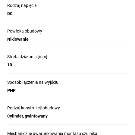
Wyjście: PNP
Rodzaj napięcia
DC
Funkcja wyjściowa: Anticoidence
Obciążalność prądowa: 250mA
Powłoka obudowy
Typ napięcia: 10-35 V DC
Niklowanie
Temperatura otoczenia: -25 - 70°C
Strefa działania [mm]
10
Sposób łączenia na wyjściu
PNP
Rodzaj konstrukcji obudowy
Cylinder, gwintowany
Mechaniczne uwarunkowania montażu czujnika