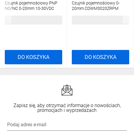
Czujnik pojemnościowy PNP
Czujnik pojemnościowy 0-
NO/NC 0-20mm 10-30VDC
20mm CDWM3020ZRPM
M30 CDWM3020ZRPKM
300,00 zł
brutto
300,00 zł
brutto
DO KOSZYKA
DO KOSZYKA
Zapisz się, aby otrzymać informacje o nowościach,
promocjach i wyprzedażach
Podaj adres e-mail