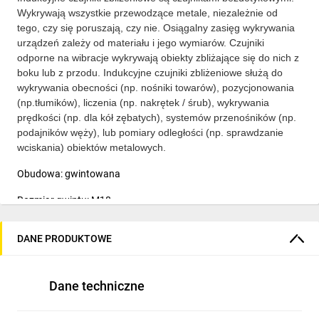
Wykrywają wszystkie przewodzące metale, niezależnie od
tego, czy się poruszają, czy nie. Osiągalny zasięg wykrywania
urządzeń zależy od materiału i jego wymiarów. Czujniki
odporne na wibracje wykrywają obiekty zbliżające się do nich z
boku lub z przodu. Indukcyjne czujniki zbliżeniowe służą do
wykrywania obecności (np. nośniki towarów), pozycjonowania
(np.tłumików), liczenia (np. nakrętek / śrub), wykrywania
prędkości (np. dla kół zębatych), systemów przenośników (np.
podajników węży), lub pomiary odległości (np. sprawdzanie
wciskania) obiektów metalowych.
Obudowa: gwintowana
Rozmiar gwintu: M18
Skok gwintu: 1mm
DANE PRODUKTOWE
Długość: 84mm
Klasa ochrony IP: IP67
Dane techniczne
Połączenie: złącze M12 4-pinowe