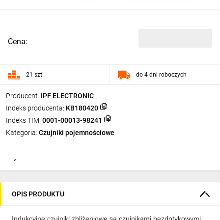
Cena:
21 szt.
do 4 dni roboczych
Producent:
IPF ELECTRONIC
Indeks producenta:
KB180420
Indeks TIM:
0001-00013-98241
Kategoria:
Czujniki pojemnościowe
OPIS PRODUKTU
Indukcyjne czujniki zbliżeniowe są czujnikami bezdotykowymi.