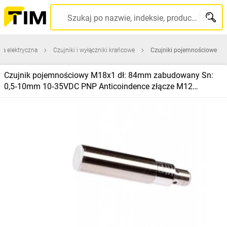
Szukaj po nazwie, indeksie, producencie, kodzie kreskowym...
ra elektryczna
Czujniki i wyłączniki krańcowe
Czujniki pojemnościowe
Czujnik pojemnościowy M18x1 dł: 84mm zabudowany Sn:
0,5‑10mm 10‑35VDC PNP Anticoindence złącze M12
4‑PINowe IP67 KB180420