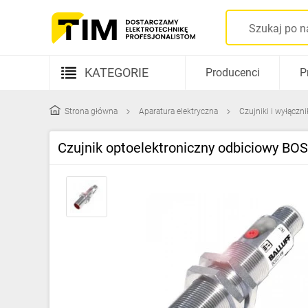
KATEGORIE
Producenci
P
Aparatura elektryczna
Strona główna
Aparatura elektryczna
Czujniki i wyłączn
Kable i przewody
Czujnik optoelektroniczny odbiciowy BO
Rozdzielnice i obudowy
Elementy prowadzenia kabli
Fotowoltaika
Gniazda i łączniki
Źródła światła
Oprawy oświetleniowe