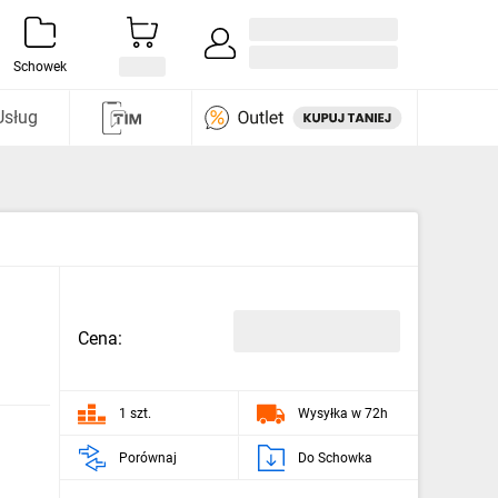
Zaloguj się / Załóż konto
i odkryj
Schowek
Usług
Cena:
1 szt.
Wysyłka w 72h
Porównaj
Do Schowka