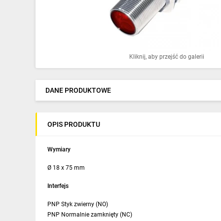
Ochrona odgromowa
Pompy ciepła
Osprzęt łączeniowy
Kliknij, aby przejść do galerii
Ogrzewanie
Elektronarzędzia i mierniki
DANE PRODUKTOWE
Domofony i dzwonki
OPIS PRODUKTU
Alarmy, monitoring, komunikacja
Napędy elektryczne
Wymiary
Ø 18 x 75 mm
Pneumatyka
Interfejs
Dom i ogród
PNP Styk zwierny (NO)
Klimatyzacja
PNP Normalnie zamknięty (NC)