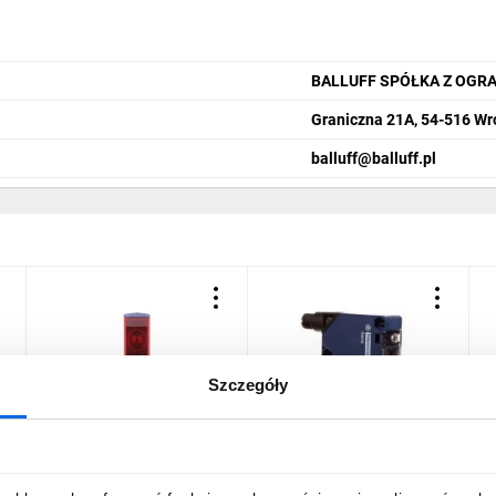
BALLUFF SPÓŁKA Z OGR
Graniczna 21A, 54-516 Wr
balluff@balluff.pl
Szczegóły
Czujnik fotoelektryczny
Czujnik fotoelektryczny
C
8
refleks Sn=14m 1Z 1R 24-
Sn=0-30m 12-24V DC M12
r
230V AC/DC Pg16
XUK0AKSAM12
p