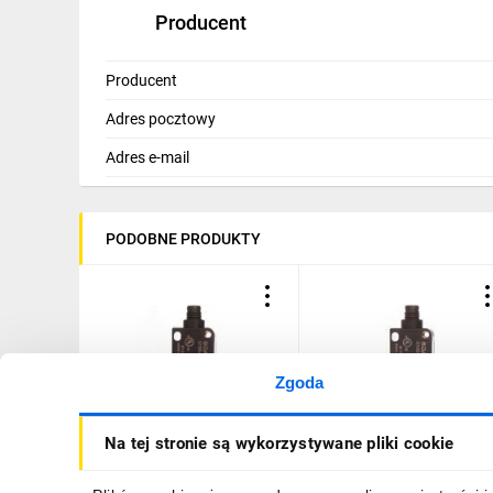
Producent
Przyłącze
Złącza wtykowe, M12x1-Męski, 4-stykowe
Producent
Materiał obudowy
Adres pocztowy
Mosiądz, niklowane
Adres e-mail
Materiał powierzchni aktywnej
Szkło, pozbawione efektu lustrzanego
PODOBNE PRODUKTY
Napięcie robocze Ub
10...30 VDC
Zgoda
Czujnik fotoelektryczny 10-
Czujnik refleksyjny z
Na tej stronie są wykorzystywane pliki cookie
30V DC M8 4-pinowy PNP
polaryzacją 10-30V DC M
zadzałanie 0,1-0,5m S100-
4-pinowy PNP zadzałanie