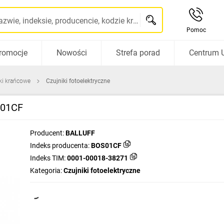
Szukaj po nazwie, indeksie, producencie, kodzie kreskowym...
Pomoc
romocje
Nowości
Strefa porad
Centrum 
iki krańcowe
Czujniki fotoelektryczne
S01CF
Producent:
BALLUFF
Indeks producenta:
BOS01CF
Indeks TIM:
0001-00018-38271
Kategoria:
Czujniki fotoelektryczne