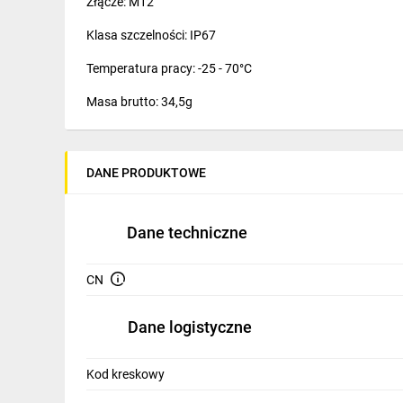
Złącze: M12
IT, GSM
Klasa szczelności: IP67
Odzież ochronna i BHP
Temperatura pracy: -25 - 70°C
Inne
Masa brutto: 34,5g
Budowa i Remont
Elektronika
DANE PRODUKTOWE
Smart home
Elektromobilność
Dane techniczne
Energetyka wiatrowa
CN
Telewizja naziemna i satelitarna
Dane logistyczne
Wentylacja i rekuperacja
Kod kreskowy