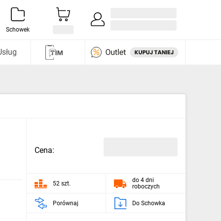
Zaloguj się / Załóż konto
i odkryj
Schowek
Usług
Cena:
do 4 dni
52 szt.
roboczych
Porównaj
Do Schowka