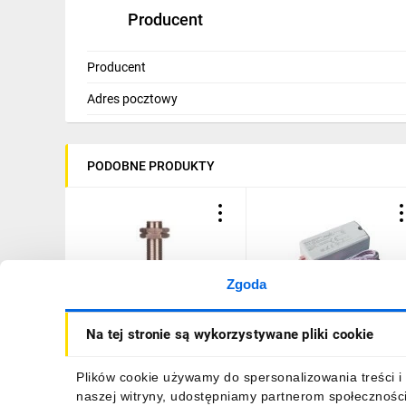
Producent
Producent
Adres pocztowy
PODOBNE PRODUKTY
Zgoda
Czujnik indukcyjny M12
Czujnik zbliżeniowy 500W
Na tej stronie są wykorzystywane pliki cookie
Sn=4mm 10-30VDC PNP
jednobiegunowy B53-KZQ
NO 4-piny IS-12-G1-S2
500-A
95B063371, 1-1W94OZ
92,20 zł
brutto
34,62 zł
brutto
Plików cookie używamy do spersonalizowania treści i 
naszej witryny, udostępniamy partnerom społecznośc