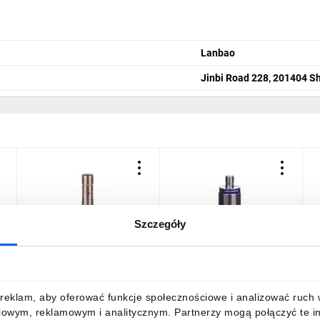
Lanbao
Jinbi Road 228, 201404 S
Szczegóły
Czujnik indukcyjny M12
Czujnik indukcyjny M30
C
-
Sn=8mm 10-30VDC PNP
15mm 12-48V DC PNP 1Z
NO 3-piny IS-12-H1-S2
M12 (4-piny)
N
95B063451, 1-1W94PV
XS630B1PAM12
9
92,20 zł
brutto
308,83 zł
brutto
1
reklam, aby oferować funkcje społecznościowe i analizować ruch w 
iowym, reklamowym i analitycznym. Partnerzy mogą połączyć te i