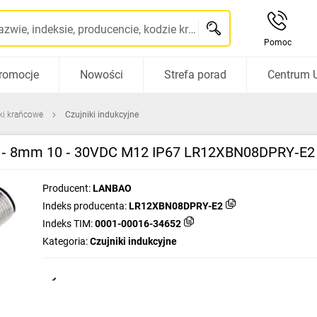
Szukaj po nazwie, indeksie, producencie, kodzie kreskowym...
Pomoc
romocje
Nowości
Strefa porad
Centrum 
iki krańcowe
Czujniki indukcyjne
 0 ‑ 8mm 10 ‑ 30VDC M12 IP67 LR12XBN08DPRY‑E2
Producent:
LANBAO
Indeks producenta:
LR12XBN08DPRY-E2
Indeks TIM:
0001-00016-34652
Kategoria:
Czujniki indukcyjne