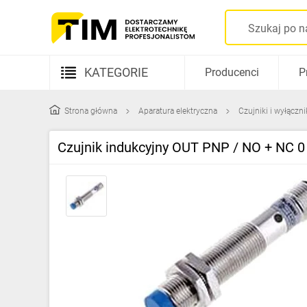
KATEGORIE
Producenci
P
Aparatura elektryczna
Strona główna
Aparatura elektryczna
Czujniki i wyłączn
Kable i przewody
Czujnik indukcyjny OUT PNP / NO + NC
Rozdzielnice i obudowy
Elementy prowadzenia kabli
Fotowoltaika
Gniazda i łączniki
Źródła światła
Oprawy oświetleniowe