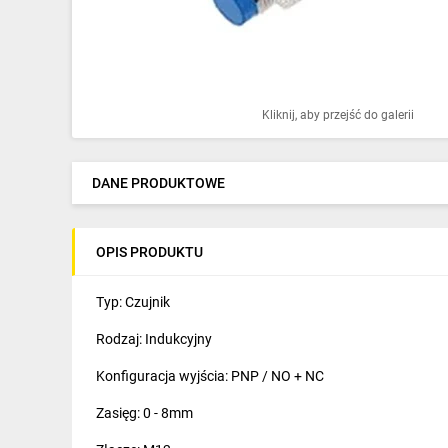
Ochrona odgromowa
Pompy ciepła
Osprzęt łączeniowy
Kliknij, aby przejść do galerii
Ogrzewanie
Elektronarzędzia i mierniki
DANE PRODUKTOWE
Domofony i dzwonki
OPIS PRODUKTU
Alarmy, monitoring, komunikacja
Napędy elektryczne
Typ: Czujnik
Rodzaj: Indukcyjny
Pneumatyka
Konfiguracja wyjścia: PNP / NO + NC
Dom i ogród
Zasięg: 0 - 8mm
Klimatyzacja