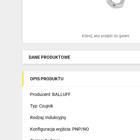
Ochrona odgromowa
Pompy ciepła
Osprzęt łączeniowy
Kliknij, aby przejść do galerii
Ogrzewanie
Elektronarzędzia i mierniki
DANE PRODUKTOWE
Domofony i dzwonki
OPIS PRODUKTU
Alarmy, monitoring, komunikacja
Napędy elektryczne
Producent: BALLUFF
Typ: Czujnik
Pneumatyka
Rodzaj: Indukcyjny
Dom i ogród
Konfiguracja wyjścia: PNP/NO
Klimatyzacja