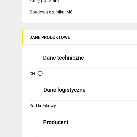
Zasięg: 0…2mm
IT, GSM
Obudowa czujnika: M8
Odzież ochronna i BHP
Inne
DANE PRODUKTOWE
Budowa i Remont
Elektronika
Dane techniczne
Smart home
CN
Elektromobilność
Dane logistyczne
Telewizja naziemna i satelitarna
Wentylacja i rekuperacja
Kod kreskowy
Producent