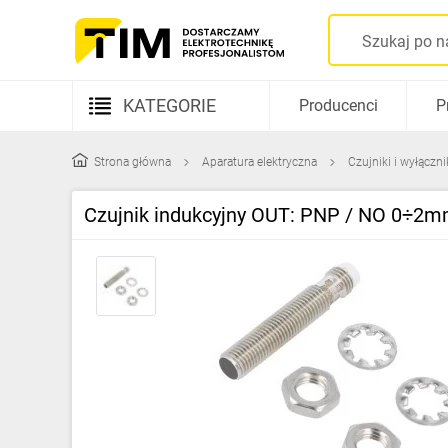
KATEGORIE
Producenci
P
Aparatura elektryczna
Strona główna
Aparatura elektryczna
Czujniki i wyłączn
Kable i przewody
Czujnik indukcyjny OUT: PNP / NO 0÷2
Rozdzielnice i obudowy
Elementy prowadzenia kabli
Fotowoltaika
Gniazda i łączniki
Źródła światła
Oprawy oświetleniowe