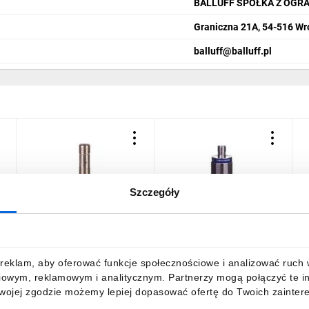
BALLUFF SPÓŁKA Z OGR
Graniczna 21A, 54-516 Wr
balluff@balluff.pl
Szczegóły
Czujnik indukcyjny M12
Czujnik indukcyjny M30
C
-
Sn=8mm 10-30VDC PNP
15mm 12-48V DC PNP 1Z
NO 3-piny IS-12-H1-S2
M12 (4-piny)
N
95B063451, 1-1W94PV
XS630B1PAM12
9
92,20 zł
brutto
308,83 zł
brutto
1
reklam, aby oferować funkcje społecznościowe i analizować ruch w 
iowym, reklamowym i analitycznym. Partnerzy mogą połączyć te i
Twojej zgodzie możemy lepiej dopasować ofertę do Twoich zaintere