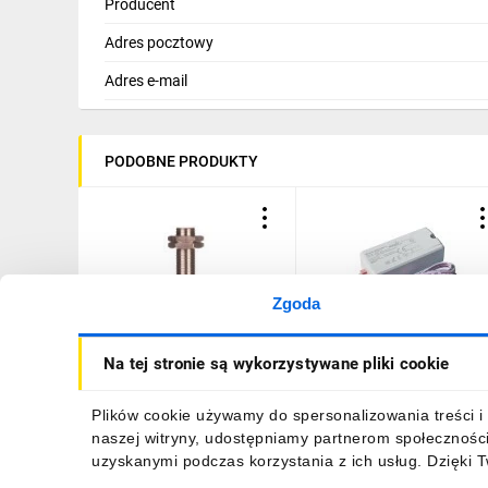
Producent
Adres pocztowy
Adres e-mail
PODOBNE PRODUKTY
Zgoda
Czujnik indukcyjny M12
Czujnik zbliżeniowy 500W
Na tej stronie są wykorzystywane pliki cookie
Sn=4mm 10-30VDC PNP
jednobiegunowy B53-KZQ
NO 4-piny IS-12-G1-S2
500-A
95B063371, 1-1W94OZ
92,20 zł
brutto
34,62 zł
brutto
Plików cookie używamy do spersonalizowania treści i 
naszej witryny, udostępniamy partnerom społecznośc
uzyskanymi podczas korzystania z ich usług. Dzięki 