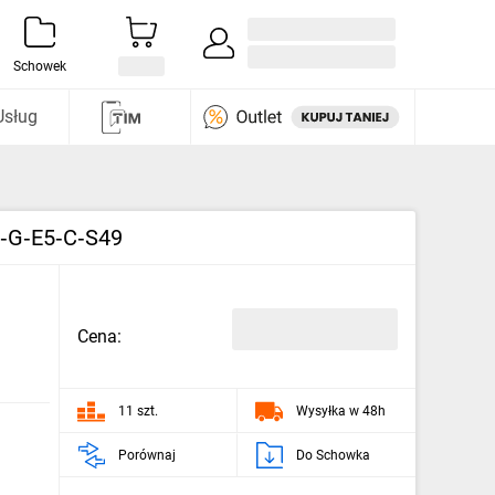
Zaloguj się / Załóż konto
i odkryj
Schowek
Usług
4‑G‑E5‑C‑S49
Cena:
11 szt.
Wysyłka w 48h
Porównaj
Do Schowka