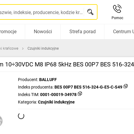
Szukaj po nazwie, indeksie, producencie, kodzie kreskowym...
Pomoc
romocje
Nowości
Strefa porad
Centrum 
iki krańcowe
Czujniki indukcyjne
mm 10÷30VDC M8 IP68 5kHz BES 00P7 BES 516‑32
Producent:
BALLUFF
Indeks producenta:
BES 00P7 BES 516-324-G-E5-C-S49
Indeks TIM:
0001-00019-34978
Kategoria:
Czujniki indukcyjne