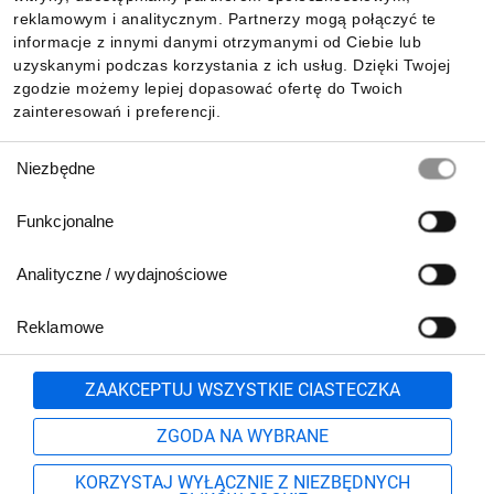
reklamowym i analitycznym. Partnerzy mogą połączyć te
Pobierz naszą aplikację mobilną:
informacje z innymi danymi otrzymanymi od Ciebie lub
uzyskanymi podczas korzystania z ich usług. Dzięki Twojej
zgodzie możemy lepiej dopasować ofertę do Twoich
zainteresowań i preferencji.
Wybór
Niezbędne
zgody
Funkcjonalne
Analityczne / wydajnościowe
Reklamowe
Biuro Obsługi Klienta:
lub
801 500 700
71 37 61 600
Zgłoś
ZAAKCEPTUJ WSZYSTKIE CIASTECZKA
pn.-pt. 8:00-16:00
Formularz kontaktowy
ZGODA NA WYBRANE
KORZYSTAJ WYŁĄCZNIE Z NIEZBĘDNYCH