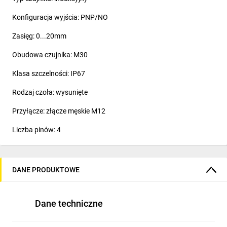
Konfiguracja wyjścia: PNP/NO
Zasięg: 0...20mm
Obudowa czujnika: M30
Klasa szczelności: IP67
Rodzaj czoła: wysunięte
Przyłącze: złącze męskie M12
Liczba pinów: 4
Maksymalny prąd pracy: 0,2A
Maksymalna częstotliwość przełączania: 100Hz
DANE PRODUKTOWE
Temperatura pracy: -25°C..70°C
Dane techniczne