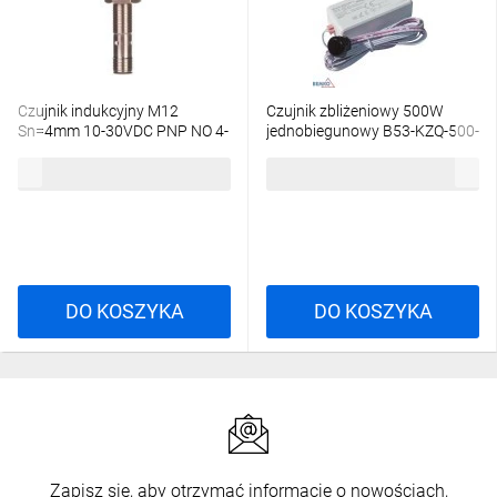
Czujnik indukcyjny M12
Czujnik zbliżeniowy 500W
Sn=4mm 10-30VDC PNP NO 4-
jednobiegunowy B53-KZQ-500-
piny IS-12-G1-S2 95B063371,
A
92,20 zł
brutto
34,62 zł
brutto
1-1W94OZ
DO KOSZYKA
DO KOSZYKA
Zapisz się, aby otrzymać informacje o nowościach,