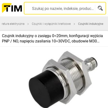
Szukaj po nazwie, indeksie, producencie, kodzie kreskowym...
aratura elektryczna
Czujniki i wyłączniki krańcowe
Czujniki indukcyjne
Czujnik indukcyjny o zasięgu 0÷20mm, konfiguracji wyjścia
PNP / NO, napięciu zasilania 10÷30VDC, obudowie M30
E2BM30KN20M1B1