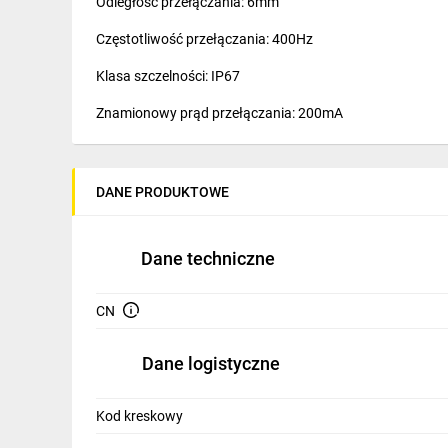
Odległość przełączania: 6mm
IT, GSM
Częstotliwość przełączania: 400Hz
Odzież ochronna i BHP
Klasa szczelności: IP67
Inne
Znamionowy prąd przełączania: 200mA
Budowa i Remont
Przyłącze: Złącze wtykowe M12
Elektronika
Napięcie robocze (DC): 10-30V
DANE PRODUKTOWE
Smart home
Temperatura pracy: -25°C...75°C
Elektromobilność
Dane techniczne
Telewizja naziemna i satelitarna
CN
Wentylacja i rekuperacja
Dane logistyczne
Kod kreskowy