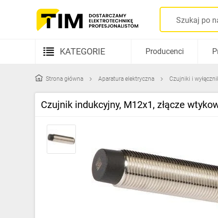
KATEGORIE
Producenci
P
Aparatura elektryczna
Strona główna
Aparatura elektryczna
Czujniki i wyłączn
Kable i przewody
Czujnik indukcyjny, M12x1, złącze wty
Rozdzielnice i obudowy
Elementy prowadzenia kabli
Fotowoltaika
Gniazda i łączniki
Źródła światła
Oprawy oświetleniowe