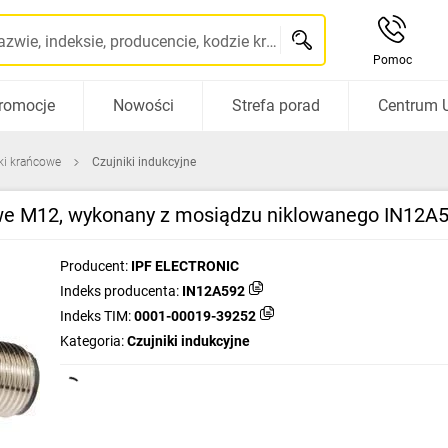
Szukaj po nazwie, indeksie, producencie, kodzie kreskowym...
Pomoc
romocje
Nowości
Strefa porad
Centrum 
iki krańcowe
Czujniki indukcyjne
kowe M12, wykonany z mosiądzu niklowanego IN12A
Producent:
IPF ELECTRONIC
Indeks producenta:
IN12A592
Indeks TIM:
0001-00019-39252
Kategoria:
Czujniki indukcyjne