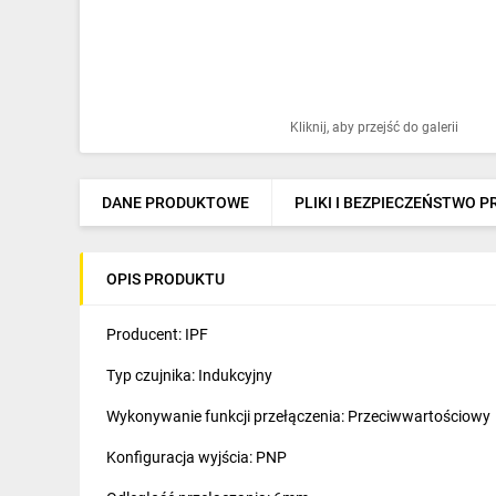
Ochrona odgromowa
Pompy ciepła
Osprzęt łączeniowy
Kliknij, aby przejść do galerii
Ogrzewanie
Elektronarzędzia i mierniki
DANE PRODUKTOWE
PLIKI I BEZPIECZEŃSTWO 
Domofony i dzwonki
OPIS PRODUKTU
Alarmy, monitoring, komunikacja
Napędy elektryczne
Producent: IPF
Typ czujnika: Indukcyjny
Pneumatyka
Wykonywanie funkcji przełączenia: Przeciwwartościowy
Dom i ogród
Konfiguracja wyjścia: PNP
Klimatyzacja