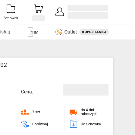
Zaloguj się / Załóż konto
i odkryj
Schowek
Usług
592
Cena:
do 4 dni
7 szt.
roboczych
Porównaj
Do Schowka