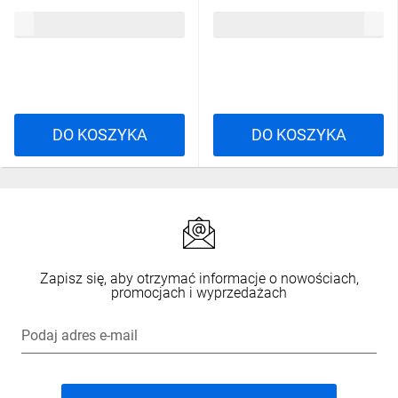
003R-00230
46,17 zł
brutto
40,63 zł
brutto
DO KOSZYKA
DO KOSZYKA
Zapisz się, aby otrzymać informacje o nowościach,
promocjach i wyprzedażach
Podaj adres e-mail