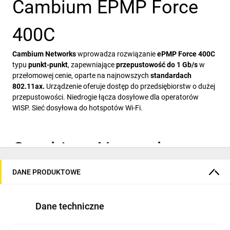
Cambium EPMP Force
400C
Cambium Networks
wprowadza rozwiązanie
ePMP Force 400C
typu
punkt-punkt
, zapewniające
przepustowość do 1 Gb/s
w
przełomowej cenie, oparte na najnowszych
standardach
802.11ax.
Urządzenie oferuje dostęp do przedsiębiorstw o dużej
przepustowości. Niedrogie łącza dosyłowe dla operatorów
WISP. Sieć dosyłowa do hotspotów Wi-Fi.
Cambium Networks z
większym zasięgiem
DANE PRODUKTOWE
działania
Dane techniczne
Dla zastosowań o jeszcze większym zasięgu, Force 400C jest