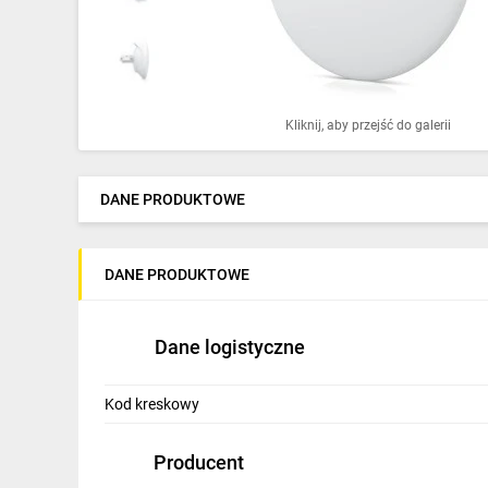
Ochrona odgromowa
Pompy ciepła
Osprzęt łączeniowy
Kliknij, aby przejść do galerii
Ogrzewanie
Elektronarzędzia i mierniki
DANE PRODUKTOWE
Domofony i dzwonki
DANE PRODUKTOWE
Alarmy, monitoring, komunikacja
Napędy elektryczne
Dane logistyczne
Pneumatyka
Kod kreskowy
Dom i ogród
Klimatyzacja
Producent