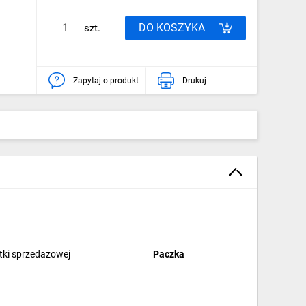
DO KOSZYKA
szt.
Zapytaj o produkt
Drukuj
stki sprzedażowej
Paczka