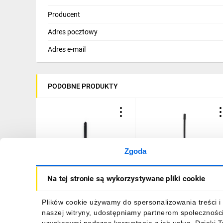
IT, GSM
Producent
Odzież ochronna i BHP
Adres pocztowy
Inne
Adres e-mail
Budowa i Remont
PODOBNE PRODUKTY
Elektronika
Smart home
Elektromobilność
Energetyka wiatrowa
Zgoda
Telewizja naziemna i satelitarna
Antena LTE 1dBi, kabel 3m,
Antena WiFi Magnes, 2dBi
Na tej stronie są wykorzystywane pliki cookie
magnes Teltonika 003R-
kabel 1,5m, RP-SMA
Wentylacja i rekuperacja
00229
Teltonika 003R-00230
46,17 zł
brutto
40,63 zł
brutto
Plików cookie używamy do spersonalizowania treści i 
naszej witryny, udostępniamy partnerom społecznośc