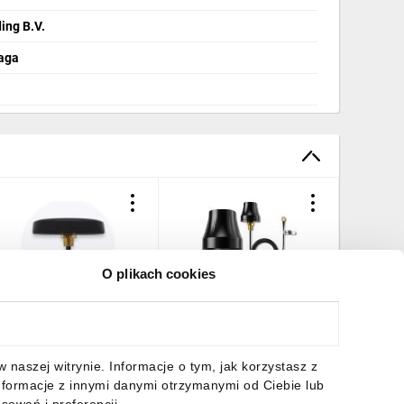
ding B.V.
raga
O plikach cookies
ntena LTE Dachowa ze
Qoltec Antena 4G LTE
Antena 
łaczami SMA, COMBO
dookólna DUAL 5dBi
LTE/GPS
IMO Teltonika 003R-
Zewnętrzna
ze złacz
0252
1x RP-SM
8,17 zł
brutto
34,44 zł
brutto
129,10 
naszej witrynie. Informacje o tym, jak korzystasz z
00254
nformacje z innymi danymi otrzymanymi od Ciebie lub