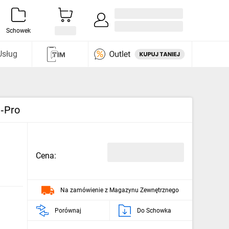
Zaloguj się / Załóż konto
i odkryj
Schowek
Usług
e‑Pro
Cena:
Na zamówienie z Magazynu Zewnętrznego
Porównaj
Do Schowka