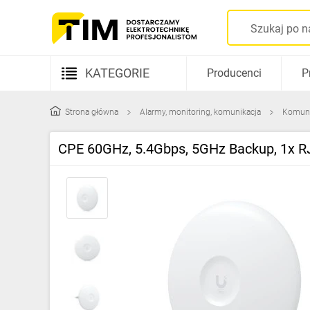
KATEGORIE
Producenci
P
Aparatura elektryczna
Strona główna
Alarmy, monitoring, komunikacja
Komuni
Kable i przewody
CPE 60GHz, 5.4Gbps, 5GHz Backup, 1x RJ
Rozdzielnice i obudowy
Elementy prowadzenia kabli
Fotowoltaika
Gniazda i łączniki
Źródła światła
Oprawy oświetleniowe