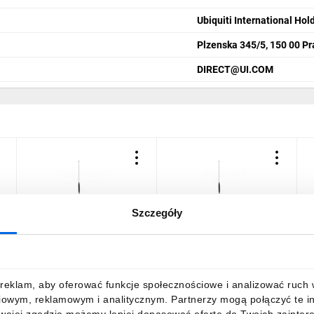
Ubiquiti International Hol
Plzenska 345/5, 150 00 P
DIRECT@UI.COM
Szczegóły
,
Antena GSM AT-GSM-MAG
Antena GSM AT-GSM-MAG-
A
ROPAM
9dBi ROPAM
z
M
0
41,11 zł
brutto
75,17 zł
brutto
8
reklam, aby oferować funkcje społecznościowe i analizować ruch w 
iowym, reklamowym i analitycznym. Partnerzy mogą połączyć te i