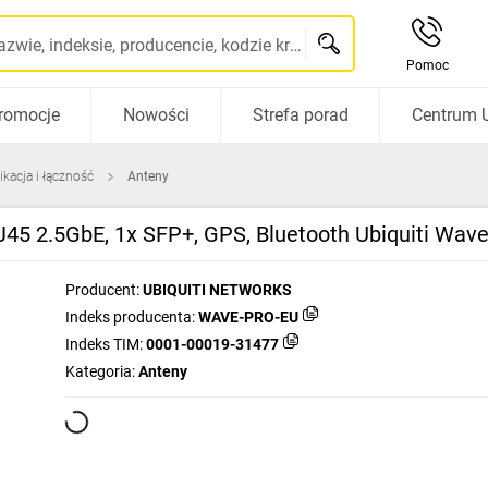
Szukaj po nazwie, indeksie, producencie, kodzie kreskowym...
Pomoc
romocje
Nowości
Strefa porad
Centrum 
kacja i łączność
Anteny
45 2.5GbE, 1x SFP+, GPS, Bluetooth Ubiquiti Wav
Producent:
UBIQUITI NETWORKS
Indeks producenta:
WAVE-PRO-EU
Indeks TIM:
0001-00019-31477
Kategoria:
Anteny