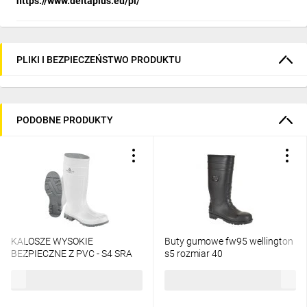
https://www.deltaplus.eu/pl/
PLIKI I BEZPIECZEŃSTWO PRODUKTU
PODOBNE PRODUKTY
KALOSZE WYSOKIE
Buty gumowe fw95 wellington
BEZPIECZNE Z PVC - S4 SRA
s5 rozmiar 40
102,10 zł
brutto
105,19 zł
brutto