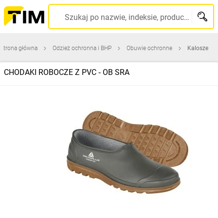
Szukaj po nazwie, indeksie, producencie, kodzie kreskowym...
Strona główna
Odzież ochronna i BHP
Obuwie ochronne
Kalosze
CHODAKI ROBOCZE Z PVC ‑ OB SRA