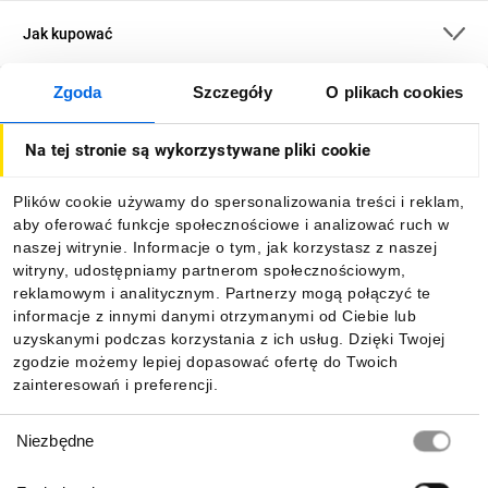
Jak kupować
Zgoda
Szczegóły
O plikach cookies
O firmie
Na tej stronie są wykorzystywane pliki cookie
Dla kupujących
Plików cookie używamy do spersonalizowania treści i reklam,
aby oferować funkcje społecznościowe i analizować ruch w
Informacje
naszej witrynie. Informacje o tym, jak korzystasz z naszej
witryny, udostępniamy partnerom społecznościowym,
reklamowym i analitycznym. Partnerzy mogą połączyć te
Pobierz naszą aplikację mobilną:
informacje z innymi danymi otrzymanymi od Ciebie lub
uzyskanymi podczas korzystania z ich usług. Dzięki Twojej
zgodzie możemy lepiej dopasować ofertę do Twoich
zainteresowań i preferencji.
Wybór
Niezbędne
zgody