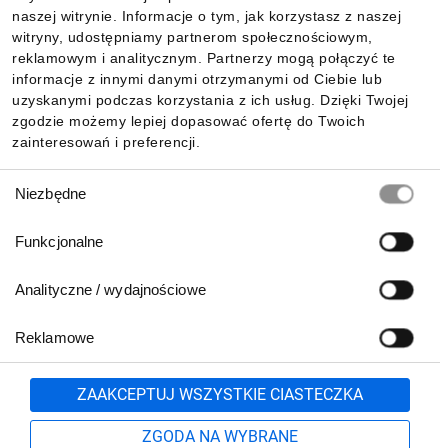
Informacje
naszej witrynie. Informacje o tym, jak korzystasz z naszej
witryny, udostępniamy partnerom społecznościowym,
reklamowym i analitycznym. Partnerzy mogą połączyć te
Pobierz naszą aplikację mobilną:
informacje z innymi danymi otrzymanymi od Ciebie lub
uzyskanymi podczas korzystania z ich usług. Dzięki Twojej
zgodzie możemy lepiej dopasować ofertę do Twoich
zainteresowań i preferencji.
Wybór
Niezbędne
zgody
Funkcjonalne
Analityczne / wydajnościowe
Reklamowe
Biuro Obsługi Klienta:
lub
801 500 700
71 37 61 600
Zgłoś
ZAAKCEPTUJ WSZYSTKIE CIASTECZKA
pn.-pt. 8:00-16:00
Formularz kontaktowy
ZGODA NA WYBRANE