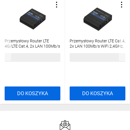
Przemysłowy Router LTE
Przemysłowy Router LTE Cat.4,
4G/LTE Cat.4, 2x LAN 100Mb/s
2x LAN 100Mb/s WiFi 2,4GHz,
WiFi 2,4GHz, RMS Teltonika
RUT241 010000 Teltonika
543,33 zł
brutto
813,95 zł
brutto
RUT200
RUT241
DO KOSZYKA
DO KOSZYKA