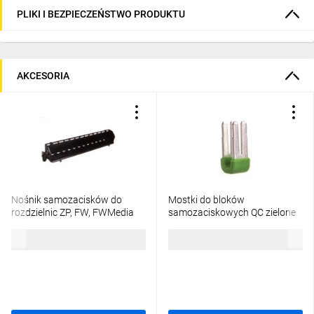
PLIKI I BEZPIECZEŃSTWO PRODUKTU
AKCESORIA
Nośnik samozacisków do
Mostki do bloków
rozdzielnic ZP, FW, FWMedia
samozaciskowych QC zielone
195mm UZ00K1
(10szt.) KN99E
58,65 zł
brutto
239,78 zł
brutto