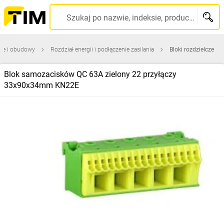
Szukaj po nazwie, indeksie, producencie, kodzie kreskowym...
ice i obudowy
Rozdział energii i podłączenie zasilania
Bloki rozdzielcze
Blok samozacisków QC 63A zielony 22 przyłączy
33x90x34mm KN22E