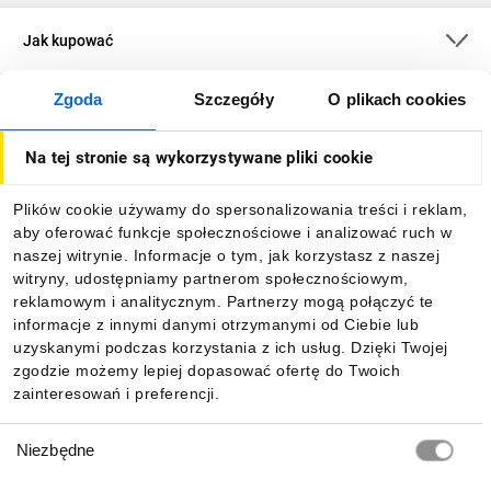
Jak kupować
Zgoda
Szczegóły
O plikach cookies
O firmie
Na tej stronie są wykorzystywane pliki cookie
Dla kupujących
Plików cookie używamy do spersonalizowania treści i reklam,
aby oferować funkcje społecznościowe i analizować ruch w
Informacje
naszej witrynie. Informacje o tym, jak korzystasz z naszej
witryny, udostępniamy partnerom społecznościowym,
reklamowym i analitycznym. Partnerzy mogą połączyć te
Pobierz naszą aplikację mobilną:
informacje z innymi danymi otrzymanymi od Ciebie lub
uzyskanymi podczas korzystania z ich usług. Dzięki Twojej
zgodzie możemy lepiej dopasować ofertę do Twoich
zainteresowań i preferencji.
Wybór
Niezbędne
zgody