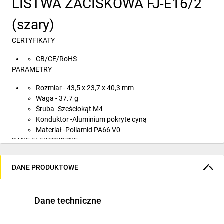
LISTWA ZACISKOWA FJ-E16/2
(szary)
CERTYFIKATY
CB/CE/RoHS
PARAMETRY
Rozmiar - 43,5 x 23,7 x 40,3 mm
Waga - 37.7 g
Śruba -Sześciokąt M4
Konduktor -Aluminium pokryte cyną
Materiał -Poliamid PA66 V0
DANE ELEKTRYCZNE
Standardy -IEC/EN 60947-7-1 ; IEC/EN 61238-1
DANE PRODUKTOWE
Prąd (A) -Cu 85A ; Al 85A
Napięcie -1000VAC ; 1500VDC
DANE OKABLOWANIA
Dane techniczne
2-biegunowy
Drut metryczny (mm²)- Cu 1,5-16 mm2 ;Al 1,5-16 mm2