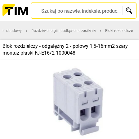
Szukaj po nazwie, indeksie, producencie, kodzie kreskowym...
ice i obudowy
Rozdział energii i podłączenie zasilania
Bloki rozdzielcze
Blok rozdzielczy ‑ odgałęźny 2 ‑ polowy 1,5‑16mm2 szary
montaż płaski FJ‑E16/2 1000048