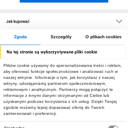
Jak kupować
Zgoda
Szczegóły
O plikach cookies
O firmie
Na tej stronie są wykorzystywane pliki cookie
Dla kupujących
Plików cookie używamy do spersonalizowania treści i reklam,
aby oferować funkcje społecznościowe i analizować ruch w
Informacje
naszej witrynie. Informacje o tym, jak korzystasz z naszej
witryny, udostępniamy partnerom społecznościowym,
reklamowym i analitycznym. Partnerzy mogą połączyć te
Pobierz naszą aplikację mobilną:
informacje z innymi danymi otrzymanymi od Ciebie lub
uzyskanymi podczas korzystania z ich usług. Dzięki Twojej
zgodzie możemy lepiej dopasować ofertę do Twoich
zainteresowań i preferencji.
Wybór