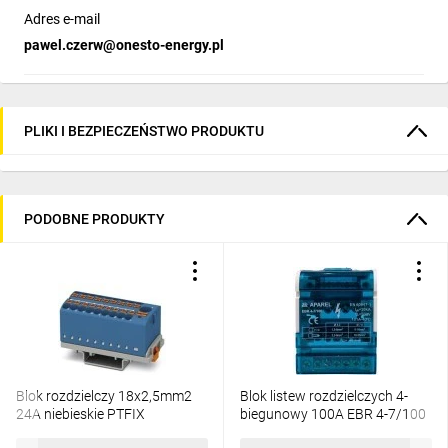
Adres e-mail
pawel.czerw@onesto-energy.pl
PLIKI I BEZPIECZEŃSTWO PRODUKTU
PODOBNE PRODUKTY
Blok rozdzielczy 18x2,5mm2
Blok listew rozdzielczych 4-
24A niebieskie PTFIX
biegunowy 100A EBR 4-7/100
6/18X2,5-NS35 BU 3273112
R33RA-02020200101