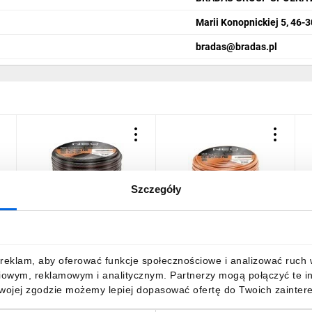
ria ułatwiają montaż i
Marii Konopnickiej 5, 46-
bradas@bradas.pl
Specyfikacja T
Typ produktu:
B
Szczegóły
Długość węża 
Wąż ogrodowy 3/4cala x
Wąż ogrodowy 3/4cala x
W
Średnica węża:
50m 6-warstwowy NEO
20m 4-warstwowy NEO
S
PROFESSIONAL 15-845
ECONOMIC 15-803
S
Wąż przyłączen
399,53 zł
brutto
70,87 zł
brutto
2
reklam, aby oferować funkcje społecznościowe i analizować ruch w 
iowym, reklamowym i analitycznym. Partnerzy mogą połączyć te i
Akcesoria:
Pisto
Twojej zgodzie możemy lepiej dopasować ofertę do Twoich zaintere
szybkozłącze, pr