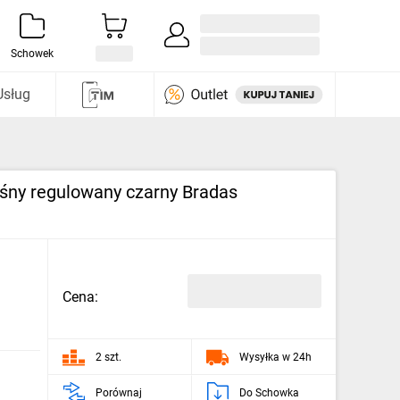
Zaloguj się / Załóż konto
i odkryj
Schowek
Usług
śny regulowany czarny Bradas
Cena:
2 szt.
Wysyłka w 24h
Porównaj
Do Schowka