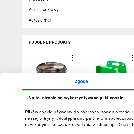
uszkodzeniami. Dodatkowe akceso
użytkowanie.
Adres pocztowy
Adres e-mail
PODOBNE PRODUKTY
Zgoda
Wąż ogrodowy 1/2cala x
Wieszak ścienny na wąż
Na tej stronie są wykorzystywane pliki cookie
30m 6-warstwowy NEO
ogrodowy 15G798
PROFESSIONAL 15-841
153,04 zł
brutto
12,16 zł
brutto
Plików cookie używamy do spersonalizowania treści i 
naszej witryny, udostępniamy partnerom społecznośc
uzyskanymi podczas korzystania z ich usług. Dzięki 