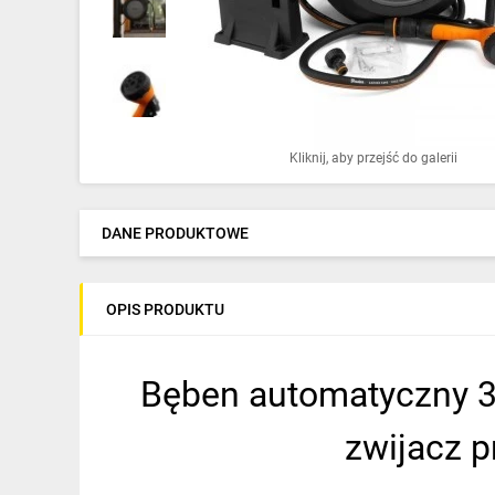
Ochrona odgromowa
Pompy ciepła
Osprzęt łączeniowy
Ogrzewanie
Kliknij, aby przejść do galerii
Elektronarzędzia i mierniki
DANE PRODUKTOWE
Domofony i dzwonki
Alarmy, monitoring, komunikacja
OPIS PRODUKTU
Napędy elektryczne
Pneumatyka
Bęben automatyczny 30
Dom i ogród
zwijacz 
Klimatyzacja