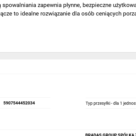
 spowalniania zapewnia płynne, bezpieczne użytkowani
ącze to idealne rozwiązanie dla osób ceniących por
ący
 wygodne rozwiązanie do
niającemu
zwijanie węża i
 na promień
180°
. Bęben
nnego
i wygodnie przenieść
dowanemu
uchwytowi
do
5907544452034
Typ przesyłki - dla 1 jedno
eniowi. Zestaw zawiera
 i użytkowania.
Odporna
niowaniem UV, kurzem i
BRADAS GROUP SPÓŁKA 