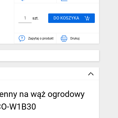
DO KOSZYKA
szt.
Zapytaj o produkt
Drukuj
cienny na wąż ogrodowy
ECO-W1B30