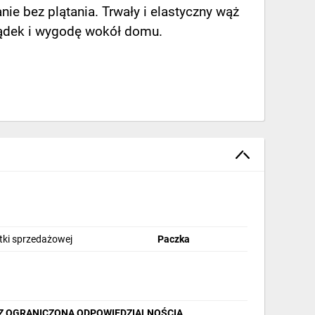
e bez plątania. Trwały i elastyczny wąż
ządek i wygodę wokół domu.
stki sprzedażowej
Paczka
Z OGRANICZONĄ ODPOWIEDZIALNOŚCIĄ