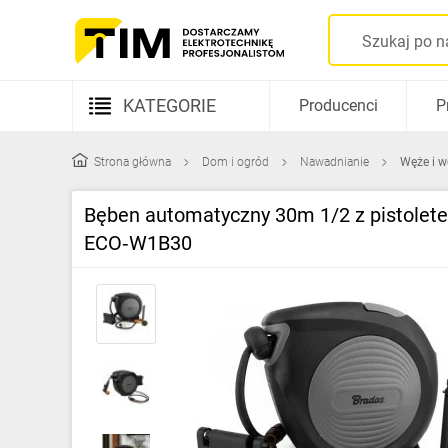
KATEGORIE
Producenci
P
Aparatura elektryczna
Strona główna
Dom i ogród
Nawadnianie
Węże i w
Kable i przewody
Bęben automatyczny 30m 1/2 z pistolete
Rozdzielnice i obudowy
ECO‑W1B30
Elementy prowadzenia kabli
Fotowoltaika
Gniazda i łączniki
Źródła światła
Oprawy oświetleniowe