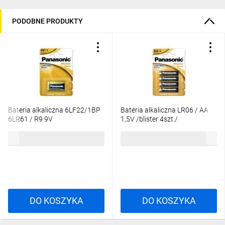
PODOBNE PRODUKTY
Bateria alkaliczna 6LF22/1BP
Bateria alkaliczna LR06 / AA
6LR61 / R9 9V
1,5V /blister 4szt./
7,45 zł
brutto
4,90 zł
brutto
DO KOSZYKA
DO KOSZYKA