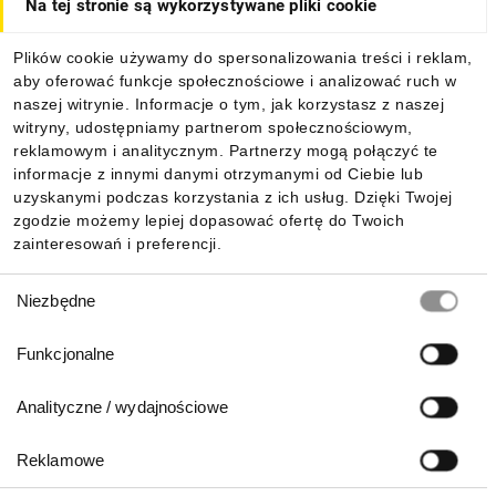
Na tej stronie są wykorzystywane pliki cookie
Dla kupujących
Plików cookie używamy do spersonalizowania treści i reklam,
aby oferować funkcje społecznościowe i analizować ruch w
Informacje
naszej witrynie. Informacje o tym, jak korzystasz z naszej
witryny, udostępniamy partnerom społecznościowym,
reklamowym i analitycznym. Partnerzy mogą połączyć te
Pobierz naszą aplikację mobilną:
informacje z innymi danymi otrzymanymi od Ciebie lub
uzyskanymi podczas korzystania z ich usług. Dzięki Twojej
zgodzie możemy lepiej dopasować ofertę do Twoich
zainteresowań i preferencji.
Wybór
Niezbędne
zgody
Funkcjonalne
Analityczne / wydajnościowe
Reklamowe
Biuro Obsługi Klienta: