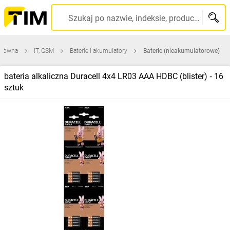
Szukaj po nazwie, indeksie, producencie, kodzie kreskowym...
główna
IT, GSM
Baterie i akumulatory
Baterie (nieakumulatorowe)
bateria alkaliczna Duracell 4x4 LR03 AAA HDBC (blister) ‑ 16
sztuk