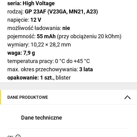
seria: High Voltage
rodzaj:
GP 23AF (V23GA, MN21, A23)
napięcie:
12 V
możliwość ładowania:
nie
pojemność:
55 mAh
(przy obciążeniu 20 kOhm)
wymiary: 10,22 × 28,2 mm
waga: 7,9 g
temperatura pracy: 0 °C do +45 °C
max. okres przechowywania:
3 lata
opakowanie: 1 szt.,
blister
okres gwarancyjny: 2 lata
DANE PRODUKTOWE
Dane techniczne