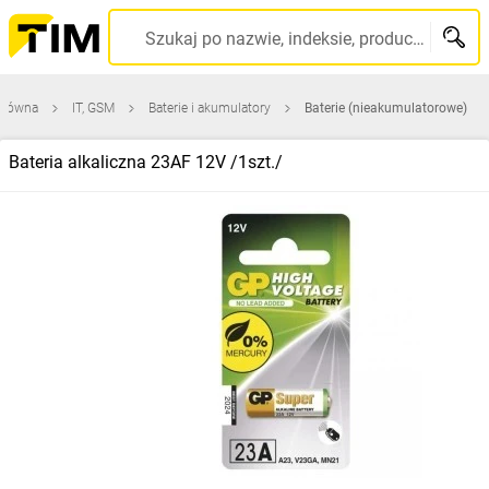
Szukaj po nazwie, indeksie, producencie, kodzie kreskowym...
główna
IT, GSM
Baterie i akumulatory
Baterie (nieakumulatorowe)
Bateria alkaliczna 23AF 12V /1szt./