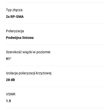
obudowie oraz wodoodpornym złączom,
anteny produkowane przez tę firmę
Typ złącza
cechują się niezwykłą wytrzymałością, co
2x RP-SMA
przekłada się na długotrwałe zadowolenie
klientów.
Polaryzacja
Podwójna liniowa
Szerokość wiązki w poziomie
91°
Łatwa instalacja typu Plug-and-Play
Każda antena sektorowa airMAX posiada
wbudowany uchwyt do montażu, co
Izolacja polaryzacji krzyżowej
oznacza, że instalacja jest prosta i nie
28 dB
wymaga specjalistycznych narzędzi.
Wystarczy wykonać kilka prostych kroków,
aby połączyć radio Rocket z anteną
VSWR
sektorową airMAX.
1.5