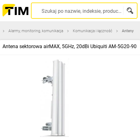
Szukaj po nazwie, indeksie, producencie, kodzie kreskowym...
Alarmy, monitoring, komunikacja
Komunikacja i łączność
Anteny
Antena sektorowa airMAX, 5GHz, 20dBi Ubiquiti AM‑5G20‑90