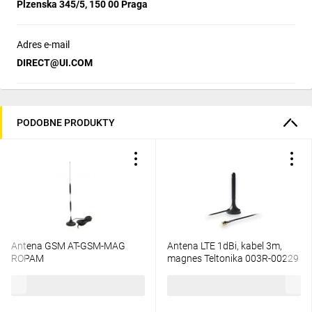
Plzenska 345/5, 150 00 Praga
Adres e-mail
DIRECT@UI.COM
PODOBNE PRODUKTY
Antena GSM AT-GSM-MAG
Antena LTE 1dBi, kabel 3m,
ROPAM
magnes Teltonika 003R-00229
41,11 zł
brutto
46,17 zł
brutto