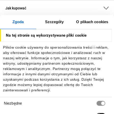
Jak kupować
Zgoda
Szczegóły
O plikach cookies
O firmie
Na tej stronie są wykorzystywane pliki cookie
Dla kupujących
Plików cookie używamy do spersonalizowania treści i reklam,
aby oferować funkcje społecznościowe i analizować ruch w
Informacje
naszej witrynie. Informacje o tym, jak korzystasz z naszej
witryny, udostępniamy partnerom społecznościowym,
reklamowym i analitycznym. Partnerzy mogą połączyć te
Pobierz naszą aplikację mobilną:
informacje z innymi danymi otrzymanymi od Ciebie lub
uzyskanymi podczas korzystania z ich usług. Dzięki Twojej
zgodzie możemy lepiej dopasować ofertę do Twoich
zainteresowań i preferencji.
Wybór
Niezbędne
zgody