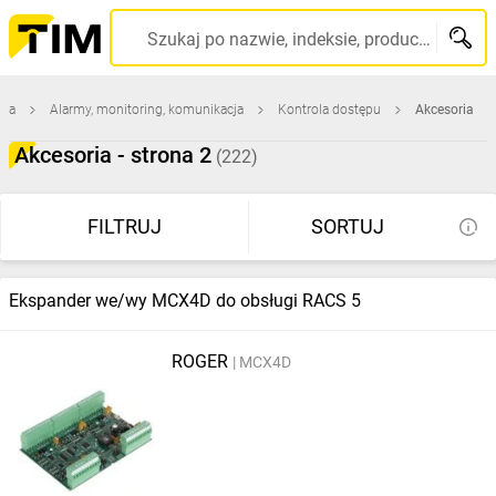
Szukaj po nazwie, indeksie, producencie, kodzie kreskowym...
wna
Alarmy, monitoring, komunikacja
Kontrola dostępu
Akcesoria
Akcesoria - strona 2
(222)
FILTRUJ
SORTUJ
Ekspander we/wy MCX4D do obsługi RACS 5
ROGER
MCX4D