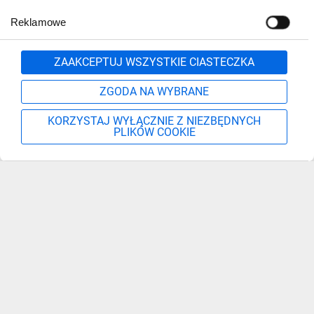
Reklamowe
Zgłoś
ZAAKCEPTUJ WSZYSTKIE CIASTECZKA
ZGODA NA WYBRANE
KORZYSTAJ WYŁĄCZNIE Z NIEZBĘDNYCH
PLIKÓW COOKIE
Szukaj
Moje konto
Start
Więcej
Zapisz się, aby otrzymać informacje o nowościach,
promocjach i wyprzedażach