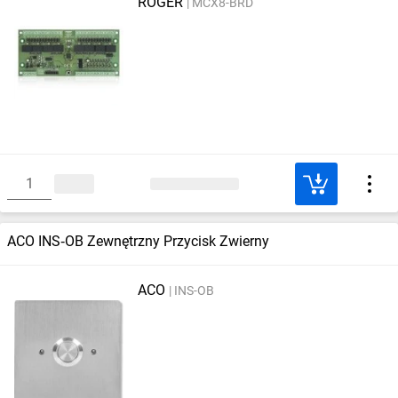
ROGER
MCX8-BRD
ACO INS‑OB Zewnętrzny Przycisk Zwierny
ACO
INS-OB