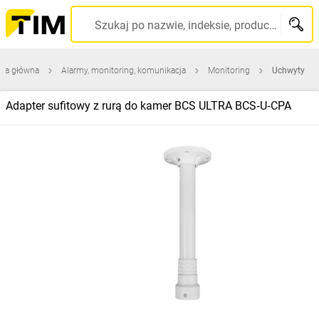
Szukaj po nazwie, indeksie, producencie, kodzie kreskowym...
ona główna
Alarmy, monitoring, komunikacja
Monitoring
Uchwyty
Adapter sufitowy z rurą do kamer BCS ULTRA BCS‑U‑CPA