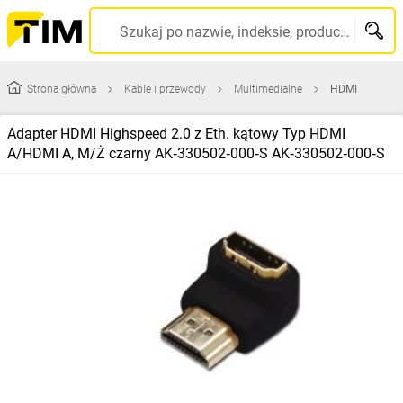
Szukaj po nazwie, indeksie, producencie, kodzie kreskowym...
Strona główna
Kable i przewody
Multimedialne
HDMI
Adapter HDMI Highspeed 2.0 z Eth. kątowy Typ HDMI
A/HDMI A, M/Ż czarny AK‑330502‑000‑S AK‑330502‑000‑S