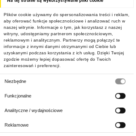
Na tej stronie są wykorzystywane pliki cookie
Dla kupujących
Plików cookie używamy do spersonalizowania treści i reklam,
aby oferować funkcje społecznościowe i analizować ruch w
Informacje
naszej witrynie. Informacje o tym, jak korzystasz z naszej
witryny, udostępniamy partnerom społecznościowym,
reklamowym i analitycznym. Partnerzy mogą połączyć te
Pobierz naszą aplikację mobilną:
informacje z innymi danymi otrzymanymi od Ciebie lub
uzyskanymi podczas korzystania z ich usług. Dzięki Twojej
zgodzie możemy lepiej dopasować ofertę do Twoich
zainteresowań i preferencji.
Wybór
Niezbędne
zgody
Funkcjonalne
Analityczne / wydajnościowe
Reklamowe
Biuro Obsługi Klienta: