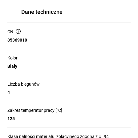
Dane techniczne
CN
85369010
Kolor
Biały
Liczba biegunów
4
Zakres temperatur pracy [°C]
125
Klasa palności materiału izolacyjnego zgodna z UL94