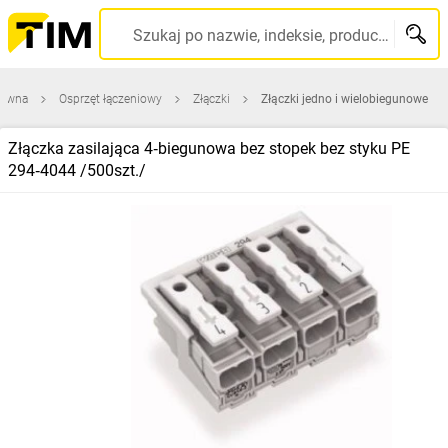
Szukaj po nazwie, indeksie, producencie, kodzie kreskowym...
łówna
Osprzęt łączeniowy
Złączki
Złączki jedno i wielobiegunowe
Złączka zasilająca 4‑biegunowa bez stopek bez styku PE
294‑4044 /500szt./