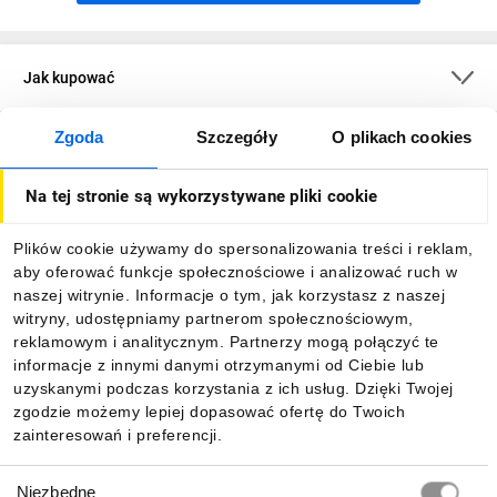
Jak kupować
Zgoda
Szczegóły
O plikach cookies
O firmie
Na tej stronie są wykorzystywane pliki cookie
Dla kupujących
Plików cookie używamy do spersonalizowania treści i reklam,
aby oferować funkcje społecznościowe i analizować ruch w
Informacje
naszej witrynie. Informacje o tym, jak korzystasz z naszej
witryny, udostępniamy partnerom społecznościowym,
reklamowym i analitycznym. Partnerzy mogą połączyć te
Pobierz naszą aplikację mobilną:
informacje z innymi danymi otrzymanymi od Ciebie lub
uzyskanymi podczas korzystania z ich usług. Dzięki Twojej
zgodzie możemy lepiej dopasować ofertę do Twoich
zainteresowań i preferencji.
Wybór
Niezbędne