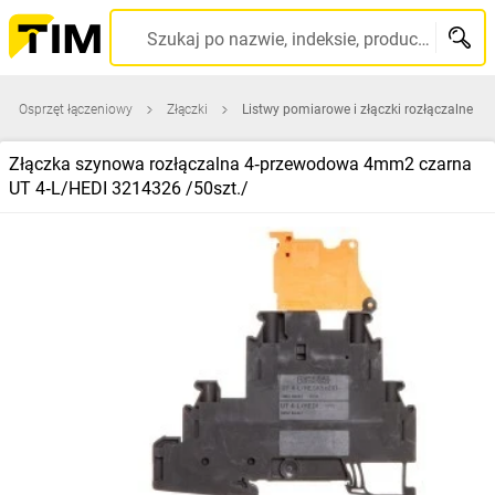
Szukaj po nazwie, indeksie, producencie, kodzie kreskowym...
Osprzęt łączeniowy
Złączki
Listwy pomiarowe i złączki rozłączalne
Złączka szynowa rozłączalna 4‑przewodowa 4mm2 czarna
UT 4‑L/HEDI 3214326 /50szt./