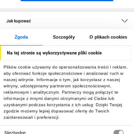
Jak kupować
Zgoda
Szczegóły
O plikach cookies
O firmie
Na tej stronie są wykorzystywane pliki cookie
Dla kupujących
Plików cookie używamy do spersonalizowania treści i reklam,
aby oferować funkcje społecznościowe i analizować ruch w
Informacje
naszej witrynie. Informacje o tym, jak korzystasz z naszej
witryny, udostępniamy partnerom społecznościowym,
reklamowym i analitycznym. Partnerzy mogą połączyć te
Pobierz naszą aplikację mobilną:
informacje z innymi danymi otrzymanymi od Ciebie lub
uzyskanymi podczas korzystania z ich usług. Dzięki Twojej
zgodzie możemy lepiej dopasować ofertę do Twoich
zainteresowań i preferencji.
Wybór
Niezbędne