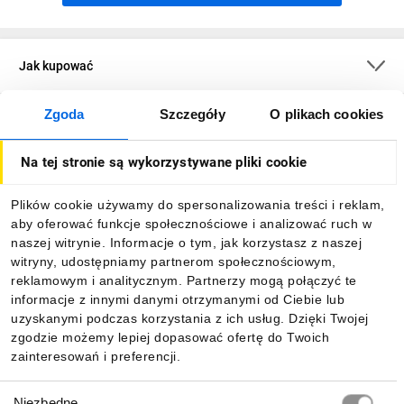
Jak kupować
Zgoda
Szczegóły
O plikach cookies
O firmie
Na tej stronie są wykorzystywane pliki cookie
Dla kupujących
Plików cookie używamy do spersonalizowania treści i reklam,
aby oferować funkcje społecznościowe i analizować ruch w
Informacje
naszej witrynie. Informacje o tym, jak korzystasz z naszej
witryny, udostępniamy partnerom społecznościowym,
reklamowym i analitycznym. Partnerzy mogą połączyć te
Pobierz naszą aplikację mobilną:
informacje z innymi danymi otrzymanymi od Ciebie lub
uzyskanymi podczas korzystania z ich usług. Dzięki Twojej
zgodzie możemy lepiej dopasować ofertę do Twoich
zainteresowań i preferencji.
Wybór
Niezbędne