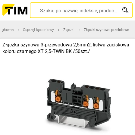
Szukaj po nazwie, indeksie, producencie, kodzie kreskowym...
a główna
Osprzęt łączeniowy
Złączki
Złączki szynowe przelotowe
Złączka szynowa 3‑przewodowa 2,5mm2, listwa zaciskowa
koloru czarnego XT 2,5‑TWIN BK /50szt./