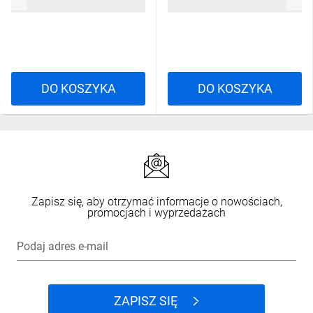
3,89 zł
brutto
1,86 zł
brutto
2,5
DO KOSZYKA
DO KOSZYKA
Zapisz się, aby otrzymać informacje o nowościach,
promocjach i wyprzedażach
Podaj adres e-mail
ZAPISZ SIĘ